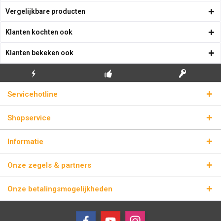
Vergelijkbare producten
Klanten kochten ook
Klanten bekeken ook
GRATIS EERSTE
ECHTE
BLIKSEMVERZENDING
Servicehotline
INSTALLATIE
LICENTIESLEUTELS
Shopservice
Informatie
Onze zegels & partners
Onze betalingsmogelijkheden