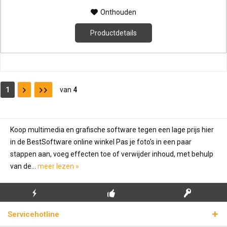
Onthouden
Productdetails
1
van
4
Koop multimedia en grafische software tegen een lage prijs hier
in de BestSoftware online winkel Pas je foto's in een paar
stappen aan, voeg effecten toe of verwijder inhoud, met behulp
van de...
meer lezen »
GRATIS EERSTE
ECHTE
BLIKSEMVERZENDING
Servicehotline
INSTALLATIE
LICENTIESLEUTELS