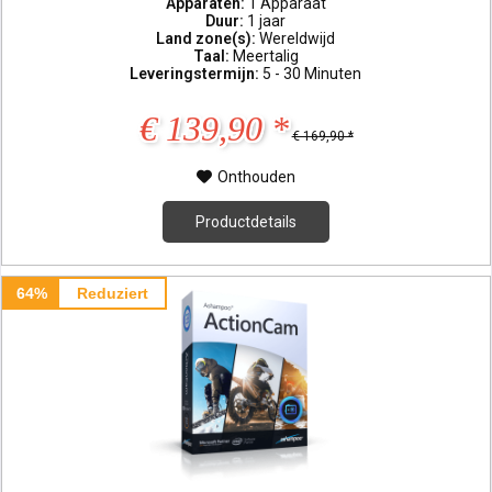
Apparaten:
1 Apparaat
Duur:
1 jaar
Land zone(s):
Wereldwijd
Taal:
Meertalig
Leveringstermijn:
5 - 30 Minuten
€ 139,90 *
€ 169,90 *
Onthouden
Productdetails
64%
Reduziert