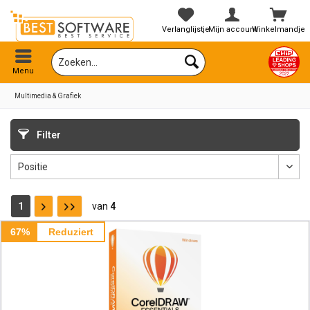
Verlanglijstje
Mijn account
Winkelmandje
Menu
Multimedia & Grafiek
Filter
1
van
4
67%
Reduziert