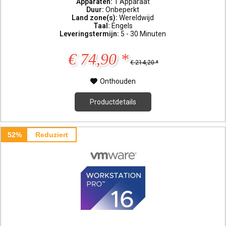
Apparaten:
1 Apparaat
Duur:
Onbeperkt
Land zone(s):
Wereldwijd
Taal:
Engels
Leveringstermijn:
5 - 30 Minuten
€ 74,90 *
€ 214,20 *
Onthouden
Productdetails
52%
Reduziert