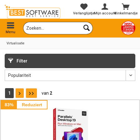
Verlanglijstje
Mijn account
Winkelmandje
Menu
Virtualisatie
Filter
1
van
2
83%
Reduziert