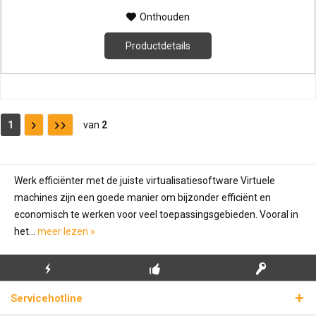
Onthouden
Productdetails
1
van
2
Werk efficiënter met de juiste virtualisatiesoftware Virtuele
machines zijn een goede manier om bijzonder efficiënt en
economisch te werken voor veel toepassingsgebieden. Vooral in
het...
meer lezen »
GRATIS EERSTE
ECHTE
BLIKSEMVERZENDING
Servicehotline
INSTALLATIE
LICENTIESLEUTELS