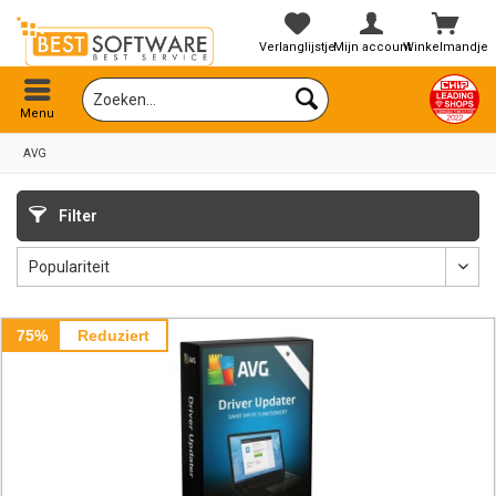
Verlanglijstje
Mijn account
Winkelmandje
Menu
AVG
Filter
75%
Reduziert