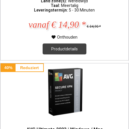
Land zone(s):
Wereldwijd
Taal:
Meertalig
Leveringstermijn:
5 - 30 Minuten
vanaf € 14,90 *
€ 34,90 *
Onthouden
Productdetails
40%
Reduziert