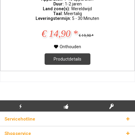
Duur:
1-2 jaren
Land zone(s):
Wereldwijd
Taal:
Meertalig
Leveringstermijn:
5 - 30 Minuten
€ 14,90 *
€ 19,90 *
Onthouden
Productdetails
GRATIS EERSTE
ECHTE
BLIKSEMVERZENDING
Servicehotline
INSTALLATIE
LICENTIESLEUTELS
Shopservice