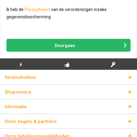
Ik heb de
Privacybeleid
van de verordeningen inzake
gegevensbescherming.
Doorgaan
GRATIS EERSTE
ECHTE
BLIKSEMVERZENDING
Servicehotline
INSTALLATIE
LICENTIESLEUTELS
Shopservice
Informatie
Onze zegels & partners
Onze betalingsmogelijkheden