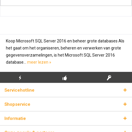
Koop Microsoft SQL Server 2016 en beheer grote databases Als
het gaat om het organiseren, beheren en verwerken van grote
gegevensverzamelingen, is het Microsoft SQL Server 2016
database...
meer lezen »
GRATIS EERSTE
ECHTE
BLIKSEMVERZENDING
Servicehotline
INSTALLATIE
LICENTIESLEUTELS
Shopservice
Informatie