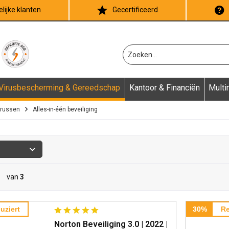
lijke klanten
Gecertificeerd
Virusbescherming & Gereedschap
Kantoor & Financiën
Multi
irussen
Alles-in-één beveiliging
van
3
uziert
30%
Re
Norton Beveiliging 3.0 | 2022 |