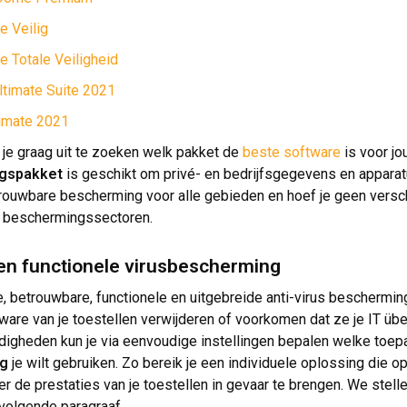
e Veilig
e Totale Veiligheid
ltimate Suite 2021
imate 2021
je graag uit te zoeken welk pakket de
beste software
is voor j
ngspakket
is geschikt om privé- en bedrijfsgegevens en apparatu
etrouwbare bescherming voor alle gebieden en hoef je geen vers
e beschermingssectoren.
 en functionele virusbescherming
e, betrouwbare, functionele en uitgebreide anti-virus bescherm
are van je toestellen verwijderen of voorkomen dat ze je IT übe
igheden kun je via eenvoudige instellingen bepalen welke toep
ng
je wilt gebruiken. Zo bereik je een individuele oplossing die op 
r de prestaties van je toestellen in gevaar te brengen. We stell
 volgende paragraaf.