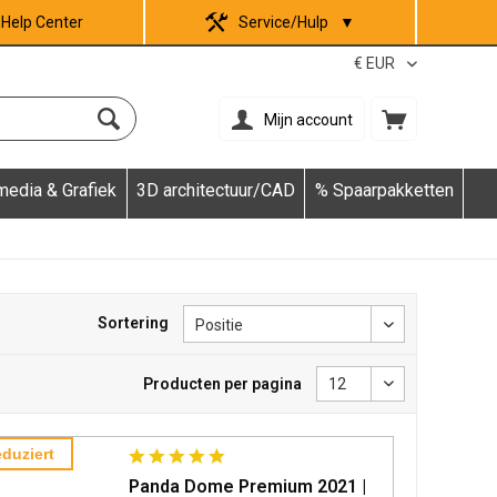
Help Center
Service/Hulp
▼
Mijn account
media & Grafiek
3D architectuur/CAD
% Spaarpakketten
Sortering
Producten per pagina
duziert
Panda Dome Premium 2021 |