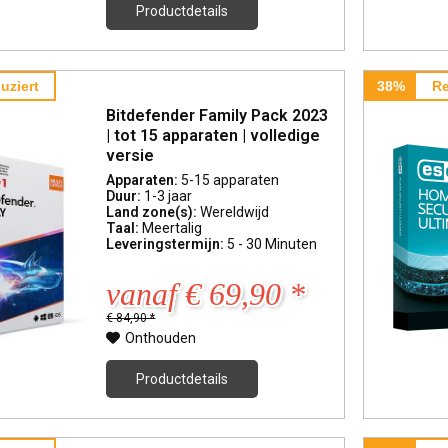
Productdetails
uziert
38%
Re
Bitdefender Family Pack 2023
| tot 15 apparaten | volledige
versie
Apparaten:
5-15 apparaten
Duur:
1-3 jaar
Land zone(s):
Wereldwijd
Taal:
Meertalig
Leveringstermijn:
5 - 30 Minuten
vanaf € 69,90 *
€ 84,90 *
Onthouden
Productdetails