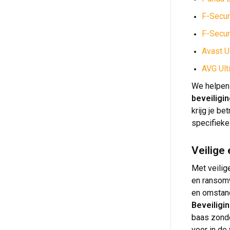
F-Secur
F-Secur
Avast U
AVG Ult
We helpen 
beveiligi
krijg je b
specifiek
Veilige
Met veilig
en ransomw
en omstand
Beveiligi
baas zonde
voor in de