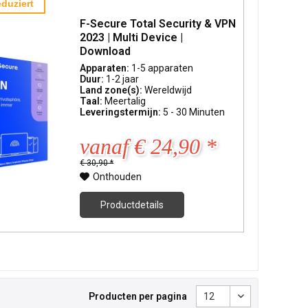
duziert
F-Secure Total Security & VPN
2023 | Multi Device |
Download
Apparaten:
1-5 apparaten
Duur:
1-2 jaar
Land zone(s):
Wereldwijd
Taal:
Meertalig
Leveringstermijn:
5 - 30 Minuten
vanaf € 24,90 *
€ 30,90 *
Onthouden
Productdetails
Producten per pagina