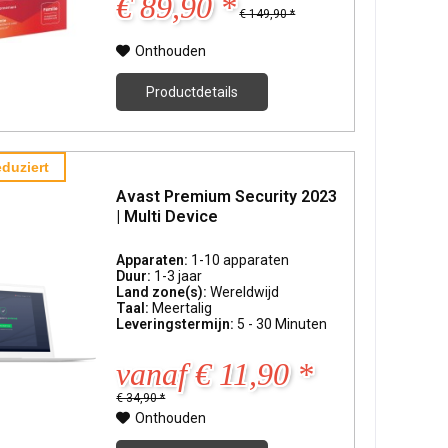
€ 89,90 *
€ 149,90 *
Onthouden
Productdetails
duziert
Avast Premium Security 2023
| Multi Device
Apparaten:
1-10 apparaten
Duur:
1-3 jaar
Land zone(s):
Wereldwijd
Taal:
Meertalig
Leveringstermijn:
5 - 30 Minuten
vanaf € 11,90 *
€ 34,90 *
Onthouden