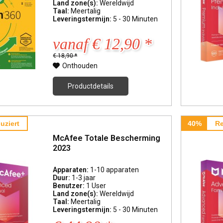
Land zone(s):
Wereldwijd
Taal:
Meertalig
Leveringstermijn:
5 - 30 Minuten
vanaf € 12,90 *
€ 18,90 *
Onthouden
Productdetails
uziert
40%
Re
McAfee Totale Bescherming
2023
Apparaten:
1-10 apparaten
Duur:
1-3 jaar
Benutzer:
1 User
Land zone(s):
Wereldwijd
Taal:
Meertalig
Leveringstermijn:
5 - 30 Minuten