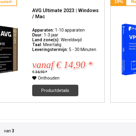
uziert
19%
Re
AVG Ultimate 2023 | Windows
/ Mac
Apparaten:
1-10 apparaten
Duur:
1-3 jaar
Land zone(s):
Wereldwijd
Taal:
Meertalig
Leveringstermijn:
5 - 30 Minuten
vanaf € 14,90 *
€ 34,90 *
Onthouden
Productdetails
van
3