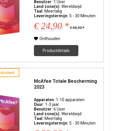
Benutzer:
1 User
Land zone(s):
Wereldwijd
Taal:
Meertalig
Leveringstermijn:
5 - 30 Minuten
€ 24,90 *
€ 55,90 *
Onthouden
Productdetails
duziert
McAfee Totale Bescherming
2023
Apparaten:
1-10 apparaten
Duur:
1-3 jaar
Benutzer:
6 User
Land zone(s):
Wereldwijd
Taal:
Meertalig
Leveringstermijn:
5 - 30 Minuten