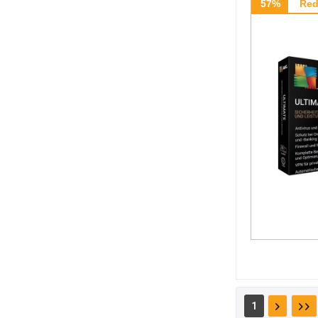
57%
Red
1