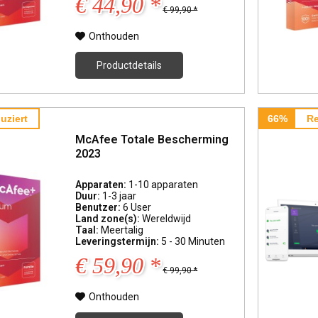
€ 44,90 *
€ 99,90 *
Onthouden
Productdetails
uziert
66%
Re
McAfee Totale Bescherming
2023
Apparaten:
1-10 apparaten
Duur:
1-3 jaar
Benutzer:
6 User
Land zone(s):
Wereldwijd
Taal:
Meertalig
Leveringstermijn:
5 - 30 Minuten
€ 59,90 *
€ 99,90 *
Onthouden