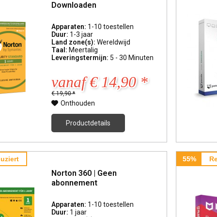
Downloaden
Apparaten:
1-10 toestellen
Duur:
1-3 jaar
Land zone(s):
Wereldwijd
Taal:
Meertalig
Leveringstermijn:
5 - 30 Minuten
vanaf € 14,90 *
€ 19,90 *
Onthouden
Productdetails
uziert
55%
Re
Norton 360 | Geen
abonnement
Apparaten:
1-10 toestellen
Duur:
1 jaar