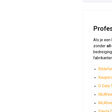
Profes
Als je een
zonder
al
bedreiging
fabrikante
Bitdefe
Kaspers
G Data 
McAfee
McAfee 
Panda 