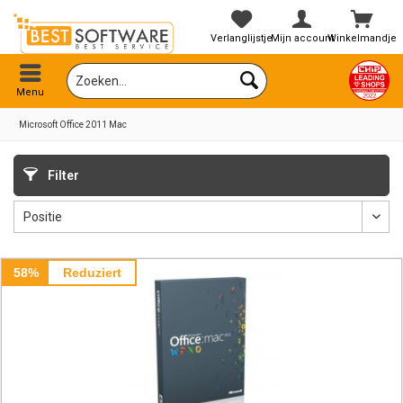
Verlanglijstje
Mijn account
Winkelmandje
Menu
Microsoft Office 2011 Mac
Filter
58%
Reduziert