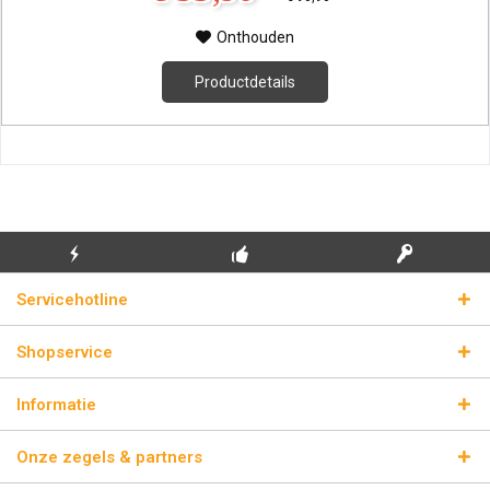
Onthouden
Productdetails
GRATIS EERSTE
ECHTE
BLIKSEMVERZENDING
Servicehotline
INSTALLATIE
LICENTIESLEUTELS
Shopservice
Informatie
Onze zegels & partners