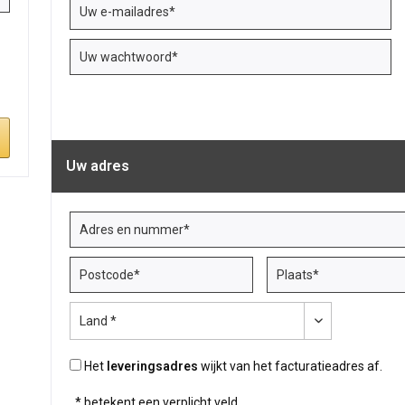
Uw adres
Het
leveringsadres
wijkt van het facturatieadres af.
* betekent een verplicht veld