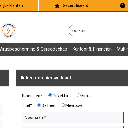
lijke klanten
Gecertificeerd
Virusbescherming & Gereedschap
Kantoor & Financiën
Multi
Ik ben een nieuwe klant
Ik ben een*
Privéklant
Firma
Titel*
De heer
Mevrouw