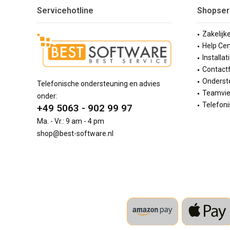
Servicehotline
Shopser
Zakelijk
Help Cen
Installat
Contact
Onderste
Telefonische ondersteuning en advies
Teamvi
onder:
Telefoni
+49 5063 - 902 99 97
Ma. - Vr.: 9 am - 4 pm
shop@best-software.nl