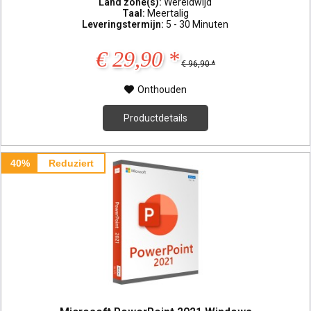
Land zone(s):
Wereldwijd
Taal:
Meertalig
Leveringstermijn:
5 - 30 Minuten
€ 29,90 *
€ 96,90 *
Onthouden
Productdetails
40%
Reduziert