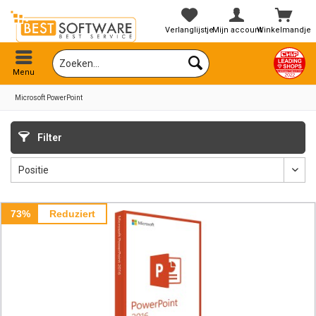
Verlanglijstje
Mijn account
Winkelmandje
Menu
Microsoft PowerPoint
Filter
73%
Reduziert