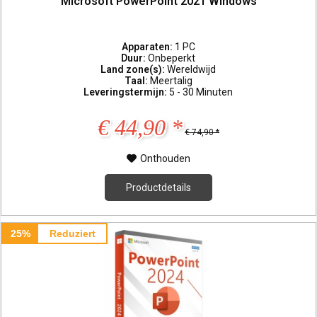
Microsoft PowerPoint 2021 Windows
Apparaten:
1 PC
Duur:
Onbeperkt
Land zone(s):
Wereldwijd
Taal:
Meertalig
Leveringstermijn:
5 - 30 Minuten
€ 44,90 *
€ 74,90 *
Onthouden
Productdetails
25%
Reduziert