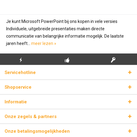
Je kunt Microsoft PowerPoint bij ons kopen in vele versies
Individuele, uitgebreide presentaties maken directe
communicatie van belangrijke informatie mogelijk. De laatste
jaren heeft...
meer lezen »
GRATIS EERSTE
ECHTE
BLIKSEMVERZENDING
Servicehotline
INSTALLATIE
LICENTIESLEUTELS
Shopservice
Informatie
Onze zegels & partners
Onze betalingsmogelijkheden