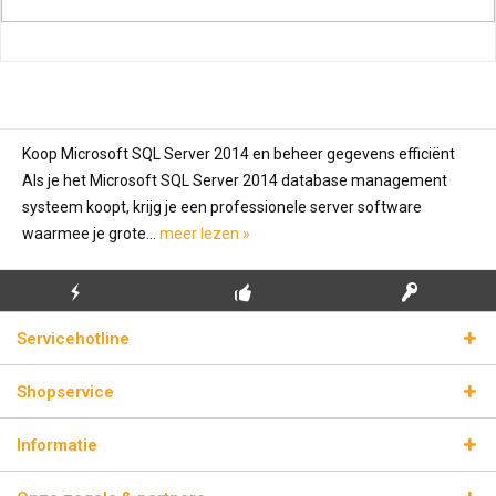
Koop Microsoft SQL Server 2014 en beheer gegevens efficiënt
Als je het Microsoft SQL Server 2014 database management
systeem koopt, krijg je een professionele server software
waarmee je grote...
meer lezen »
GRATIS EERSTE
ECHTE
BLIKSEMVERZENDING
Servicehotline
INSTALLATIE
LICENTIESLEUTELS
Shopservice
Informatie