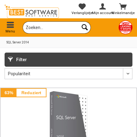
Verlanglijstje
Mijn account
Winkelmandje
Menu
SQL Server 2014
Filter
63%
Reduziert