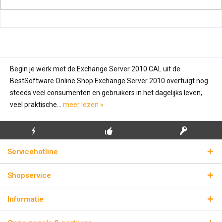
Begin je werk met de Exchange Server 2010 CAL uit de
BestSoftware Online Shop Exchange Server 2010 overtuigt nog
steeds veel consumenten en gebruikers in het dagelijks leven,
veel praktische...
meer lezen »
GRATIS EERSTE
ECHTE
BLIKSEMVERZENDING
Servicehotline
INSTALLATIE
LICENTIESLEUTELS
Shopservice
Informatie