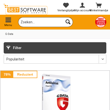
Verlanglijstje
Mijn account
Winkelmandje
Menu
G-Data
Filter
78%
Reduziert