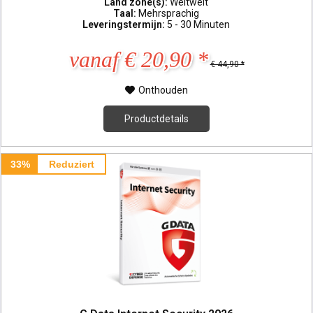
Land zone(s):
Weltweit
Taal:
Mehrsprachig
Leveringstermijn:
5 - 30 Minuten
vanaf € 20,90 *
€ 44,90 *
Onthouden
Productdetails
33%
Reduziert