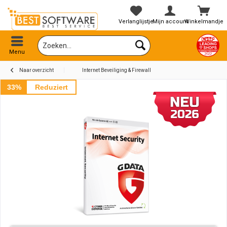
Verlanglijstje
Mijn account
Winkelmandje
Menu
Naar overzicht
Internet Beveiliging & Firewall
33%
Reduziert