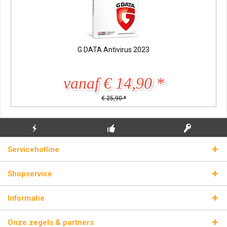
G DATA Antivirus 2023
vanaf € 14,90 *
€ 25,90 *
GRATIS EERSTE
ECHTE
BLIKSEMVERZENDING
Servicehotline
INSTALLATIE
LICENTIESLEUTELS
Shopservice
Informatie
Onze zegels & partners