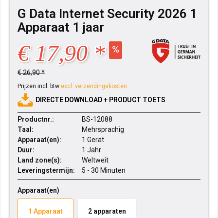
G Data Internet Security 2026 1
Apparaat 1 jaar
€ 17,90 *
€ 26,90 *
Prijzen incl. btw
excl. verzendingskosten
DIRECTE DOWNLOAD + PRODUCT TOETS
Productnr.:
BS-12088
Taal:
Mehrsprachig
Apparaat(en):
1 Gerät
Duur:
1 Jahr
Land zone(s):
Weltweit
Leveringstermijn:
5 - 30 Minuten
Apparaat(en)
1 Apparaat
2 apparaten