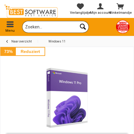
Verlanglijstje
Mijn account
Winkelmandje
Menu
Naar overzicht
Windows 11
73%
Reduziert