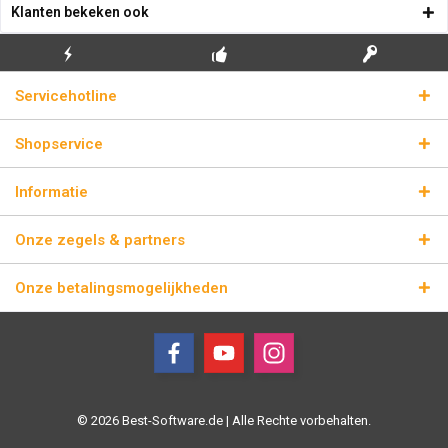
Klanten bekeken ook
GRATIS EERSTE
ECHTE
BLIKSEMVERZENDING
Servicehotline
INSTALLATIE
LICENTIESLEUTELS
Shopservice
Informatie
Onze zegels & partners
Onze betalingsmogelijkheden
© 2026 Best-Software.de | Alle Rechte vorbehalten.