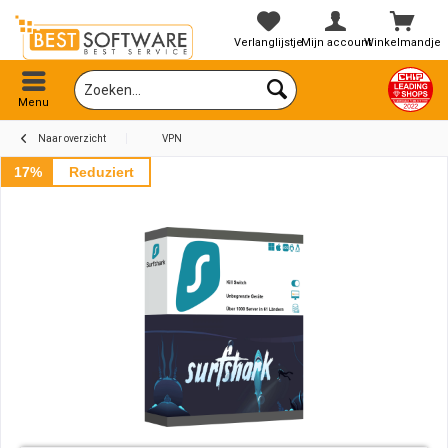
Verlanglijstje
Mijn account
Winkelmandje
Menu
Naar overzicht
VPN
17%
Reduziert