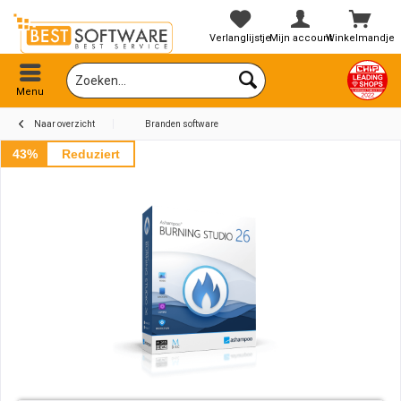
Verlanglijstje
Mijn account
Winkelmandje
Menu
Naar overzicht
Branden software
43%
Reduziert