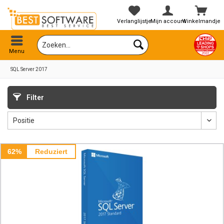
Verlanglijstje
Mijn account
Winkelmandje
Menu
SQL Server 2017
Filter
62%
Reduziert