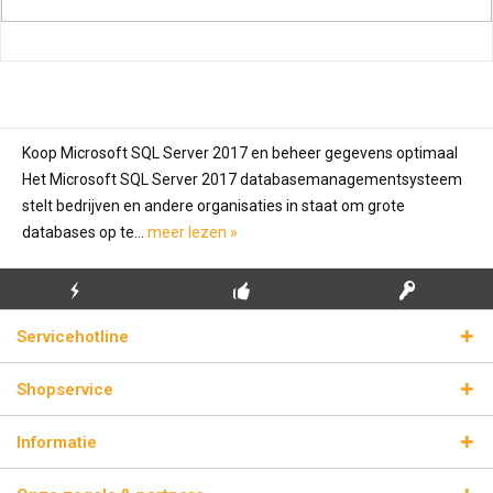
Koop Microsoft SQL Server 2017 en beheer gegevens optimaal
Het Microsoft SQL Server 2017 databasemanagementsysteem
stelt bedrijven en andere organisaties in staat om grote
databases op te...
meer lezen »
GRATIS EERSTE
ECHTE
BLIKSEMVERZENDING
Servicehotline
INSTALLATIE
LICENTIESLEUTELS
Shopservice
Informatie