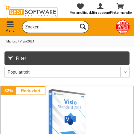
Verlanglijstje
Mijn account
Winkelmandje
Menu
Microsoft Visio 2024
Filter
82%
Reduziert