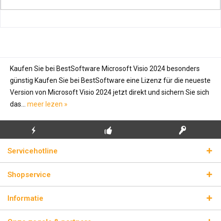
Kaufen Sie bei BestSoftware Microsoft Visio 2024 besonders
günstig Kaufen Sie bei BestSoftware eine Lizenz für die neueste
Version von Microsoft Visio 2024 jetzt direkt und sichern Sie sich
das...
meer lezen »
GRATIS EERSTE
ECHTE
BLIKSEMVERZENDING
Servicehotline
INSTALLATIE
LICENTIESLEUTELS
Shopservice
Informatie