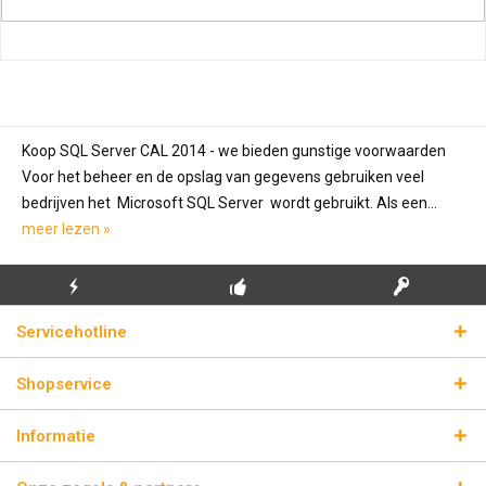
Koop SQL Server CAL 2014 - we bieden gunstige voorwaarden
Voor het beheer en de opslag van gegevens gebruiken veel
bedrijven het Microsoft SQL Server wordt gebruikt. Als een...
meer lezen »
GRATIS EERSTE
ECHTE
BLIKSEMVERZENDING
Servicehotline
INSTALLATIE
LICENTIESLEUTELS
Shopservice
Informatie