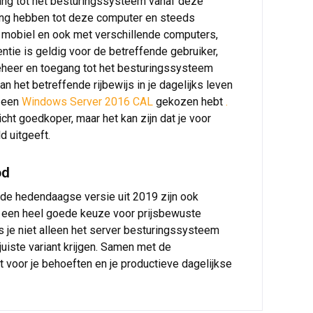
gang tot het besturingssysteem vanaf deze
ang hebben tot deze computer en steeds
l mobiel en ook met verschillende computers,
entie is geldig voor de betreffende gebruiker,
heer en toegang tot het besturingssysteem
 het betreffende rijbewijs in je dagelijks leven
r een
Windows Server 2016 CAL
gekozen hebt
.
cht goedkoper, maar het kan zijn dat je voor
d uitgeeft.
od
t de hedendaagse versie uit 2019 zijn ook
n een heel goede keuze voor prijsbewuste
ls je niet alleen het server besturingssysteem
 juiste variant krijgen. Samen met de
nt voor je behoeften en je productieve dagelijkse