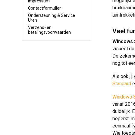
mogelijkhe
Impressum
bruikbaarh
Contactformulier
aantrekkel
Ondersteuning & Service
Uren
Verzend- en
Veel fu
betalingsvoorwaarden
Windows 
visueel do
De zekerhe
nog tot ee
Als ook jij
Standard
e
Windows S
vanaf 2016
duidelijk.
beperkt, 
eenmaal fy
Wie toegan