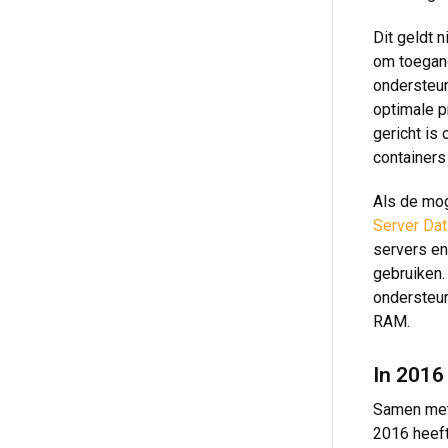
Dit geldt 
om toegang
ondersteun
optimale pr
gericht is
containers
Als de mo
Server Da
servers en
gebruiken.
ondersteun
RAM.
In 2016
Samen met
2016 heeft