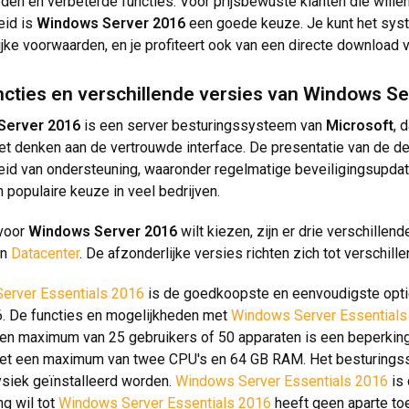
den en verbeterde functies. Voor prijsbewuste klanten die will
eid is
Windows Server 2016
een goede keuze. Je kunt het syst
ijke voorwaarden, en je profiteert ook van een directe download
ncties en verschillende versies van Windows S
Server 2016
is een server besturingssysteem van
Microsoft
, 
et denken aan de vertrouwde interface. De presentatie van de de
id van ondersteuning, waaronder regelmatige beveiligingsupda
n populaire keuze in veel bedrijven.
 voor
Windows Server 2016
wilt kiezen, zijn er drie verschillen
n
Datacenter
. De afzonderlijke versies richten zich tot verschil
erver Essentials 2016
is de goedkoopste en eenvoudigste opti
. De functies en mogelijkheden met
Windows Server Essentials
 Een maximum van 25 gebruikers of 50 apparaten is een beperkin
met een maximum van twee CPU's en 64 GB RAM. Het besturingss
siek geïnstalleerd worden.
Windows Server Essentials 2016
is
g wil tot
Windows Server Essentials 2016
heeft geen aparte to