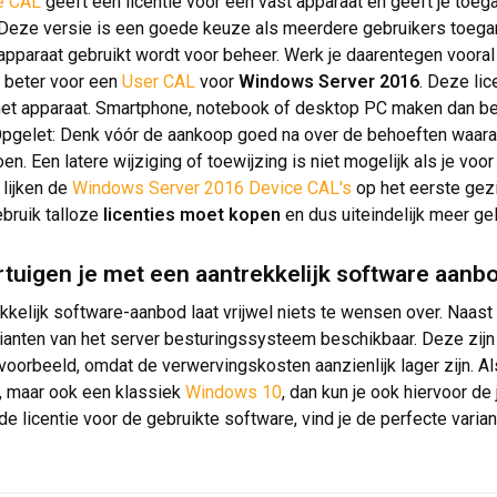
e CAL
geeft een licentie voor een vast apparaat en geeft je toe
Deze versie is een goede keuze als meerdere gebruikers toeg
apparaat gebruikt wordt voor beheer. Werk je daarentegen voora
e beter voor een
User CAL
voor
Windows Server 2016
. Deze lic
et apparaat. Smartphone, notebook of desktop PC maken dan be
Opgelet: Denk vóór de aankoop goed na over de behoeften waaraan
en. Een latere wijziging of toewijzing is niet mogelijk als je voo
lijken de
Windows Server 2016 Device CAL's
op het eerste gezi
ebruik talloze
licenties moet kopen
en dus uiteindelijk meer gel
tuigen je met een aantrekkelijk software aanb
kkelijk software-aanbod laat vrijwel niets te wensen over. Naas
ianten van het server besturingssysteem beschikbaar. Deze zij
ijvoorbeeld, omdat de verwervingskosten aanzienlijk lager zijn. A
, maar ook een klassiek
Windows 10
, dan kun je ook hiervoor de
de licentie voor de gebruikte software, vind je de perfecte varia