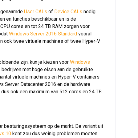
 zogenaamde
User CALs
of
Device CALs
nodig
en en functies beschikbaar en is de
12 CPU cores en tot 24 TB RAM zorgen voor
zodat
Windows Server 2016 Standard
vooral
jn ook twee virtuele machines of twee Hyper-V
ldoende zijn, kun je kiezen voor
Windows
te bedrijven met hoge eisen aan de gebruikte
antal virtuele machines en Hyper-V containers
ows Server Datacenter 2016 en de hardware
e dus ook een maximum van 512 cores en 24 TB
er besturingssysteem op de markt. De variant uit
ws 10
kent zou dus weinig problemen moeten