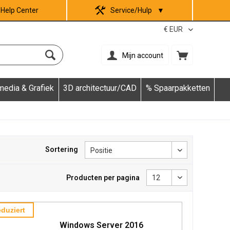
Help Center
Service/Hulp
▼
Mijn account
media & Grafiek
3D architectuur/CAD
% Spaarpakketten
Sortering
Producten per pagina
duziert
Windows Server 2016