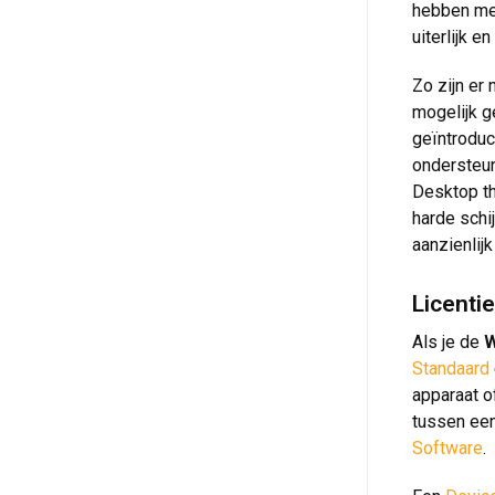
hebben met
uiterlijk 
Zo zijn er
mogelijk g
geïntroduc
ondersteun
Desktop th
harde schi
aanzienlij
Licenti
Als je de
W
Standaard
apparaat o
tussen ee
Software
.