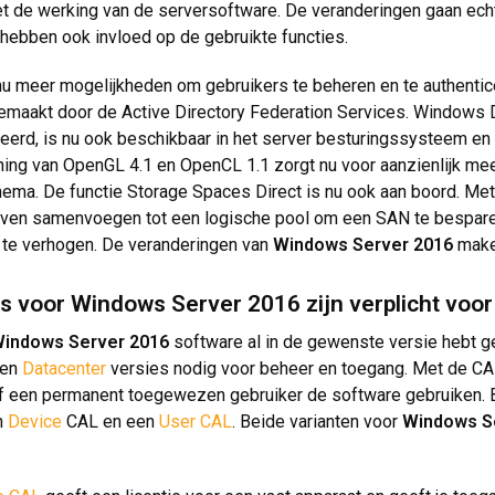
 de werking van de serversoftware. De veranderingen gaan echt
en hebben ook invloed op de gebruikte functies.
 nu meer mogelijkheden om gebruikers te beheren en te authentic
emaakt door de Active Directory Federation Services. Windows 
eerd, is nu ook beschikbaar in het server besturingssysteem en 
ing van OpenGL 4.1 en OpenCL 1.1 zorgt nu voor aanzienlijk meer
ema. De functie Storage Spaces Direct is nu ook aan boord. Met 
jven samenvoegen tot een logische pool om een SAN te besparen 
k te verhogen. De veranderingen van
Windows Server 2016
make
es voor Windows Server 2016 zijn verplicht voor
indows Server 2016
software al in de gewenste versie hebt gek
en
Datacenter
versies nodig voor beheer en toegang. Met de CAL
f een permanent toegewezen gebruiker de software gebruiken. Bi
n
Device
CAL en een
User CAL
. Beide varianten voor
Windows S