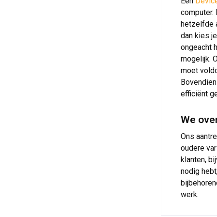
Een
Devic
computer. 
hetzelfde 
dan kies j
ongeacht h
mogelijk. 
moet voldo
Bovendien 
efficiënt g
We over
Ons aantre
oudere var
klanten, b
nodig hebt
bijbehoren
werk.