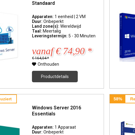
Standaard
Apparaten:
1 eenheid | 2 VM
Duur:
Onbeperkt
Land zone(s):
Wereldwijd
Taal:
Meertalig
Leveringstermijn:
5 - 30 Minuten
vanaf € 74,90 *
€ 164,04 *
Onthouden
Productdetails
uziert
58%
Re
Windows Server 2016
Essentials
Apparaten:
1 Apparaat
Duur:
Onbeperkt