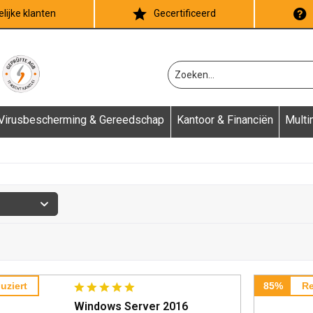
lijke klanten
Gecertificeerd
Virusbescherming & Gereedschap
Kantoor & Financiën
Multi
uziert
85%
Re
Windows Server 2016