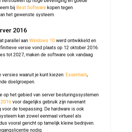
en vertrouwen op hoge beveiliging en goede
eem bij
Best Software
kopen tegen
 van het gewenste systeem.
erver 2016
dat parallel aan
Windows 10
werd ontwikkeld en
finitieve versie vond plaats op 12 oktober 2016.
tes tot 2027, maken de software ook vandaag
de versies waaruit je kunt kiezen:
Essentials
,
lende doelgroepen.
e op het gebied van server besturingssystemen
 2016
voor dagelijks gebruik zijn navenant
g voor de toepassing. De hardware is ook
ysteem kan zowel eenmaal virtueel als
 dus vooral gericht op tamelijk kleine bedrijven.
egangslicentie nodig.