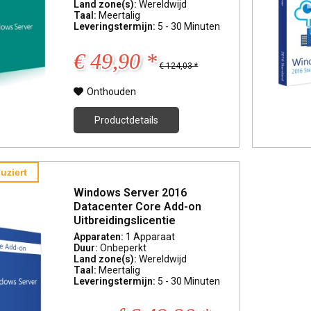
Land zone(s):
Wereldwijd
Taal:
Meertalig
Leveringstermijn:
5 - 30 Minuten
€ 49,90 *
€ 124,03 *
Onthouden
Productdetails
uziert
Windows Server 2016
Datacenter Core Add-on
Uitbreidingslicentie
Apparaten:
1 Apparaat
Duur:
Onbeperkt
Land zone(s):
Wereldwijd
Taal:
Meertalig
Leveringstermijn:
5 - 30 Minuten