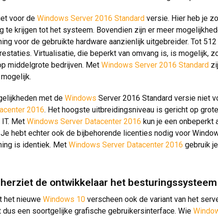
niet voor de
Windows Server 2016 Standard
versie. Hier heb je
 te krijgen tot het systeem. Bovendien zijn er meer mogelijkhed
ing voor de gebruikte hardware aanzienlijk uitgebreider. Tot 5
estaties. Virtualisatie, die beperkt van omvang is, is mogelijk, 
 op middelgrote bedrijven. Met
Windows Server 2016 Standard
zi
 mogelijk.
gelijkheden met de
Windows
Server 2016 Standard versie niet vo
tacenter 2016
. Het hoogste uitbreidingsniveau is gericht op gro
 IT. Met
Windows Server Datacenter 2016
kun je een onbeperkt a
 Je hebt echter ook de bijbehorende licenties nodig voor Wind
ing is identiek. Met
Windows Server Datacenter 2016
gebruik j
 herziet de ontwikkelaar het besturingssysteem
 het nieuwe
Windows 10
verscheen ook de variant van het serv
 dus een soortgelijke grafische gebruikersinterface. Wie
Windo