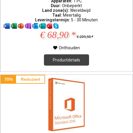
Apparaten:
1 PC
Duur:
Onbeperkt
Land zone(s):
Wereldwijd
Taal:
Meertalig
Leveringstermijn:
5 - 30 Minuten
€ 68,90 *
€ 209,90 *
Onthouden
Productdetails
70%
Reduziert