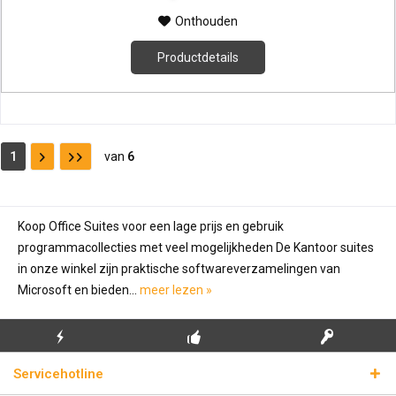
Onthouden
Productdetails
1
van
6
Koop Office Suites voor een lage prijs en gebruik
programmacollecties met veel mogelijkheden De Kantoor suites
in onze winkel zijn praktische softwareverzamelingen van
Microsoft en bieden...
meer lezen »
GRATIS EERSTE
ECHTE
BLIKSEMVERZENDING
Servicehotline
INSTALLATIE
LICENTIESLEUTELS