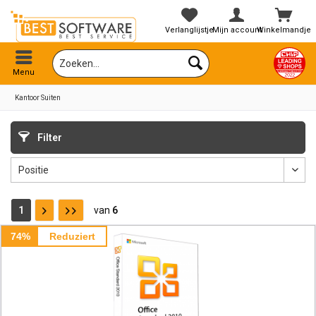
Verlanglijstje
Mijn account
Winkelmandje
Menu
Kantoor Suiten
Filter
1
van
6
74%
Reduziert