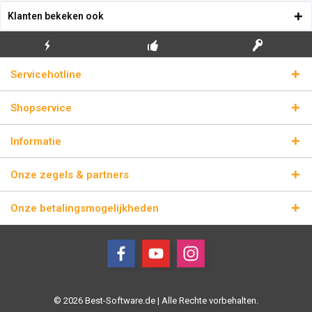
Klanten bekeken ook
GRATIS EERSTE
ECHTE
BLIKSEMVERZENDING
Servicehotline
INSTALLATIE
LICENTIESLEUTELS
Shopservice
Informatie
Onze zegels & partners
Onze betalingsmogelijkheden
© 2026 Best-Software.de | Alle Rechte vorbehalten.