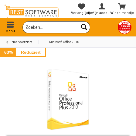
Verlanglijstje
Mijn account
Winkelmandje
Menu
Naar overzicht
Microsoft Office 2010
63%
Reduziert