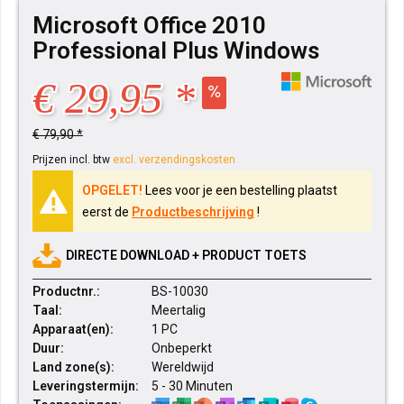
Microsoft Office 2010
Professional Plus Windows
€ 29,95 *
€ 79,90 *
Prijzen incl. btw
excl. verzendingskosten
OPGELET!
Lees voor je een bestelling plaatst
eerst de
Productbeschrijving
!
DIRECTE DOWNLOAD + PRODUCT TOETS
Productnr.:
BS-10030
Taal:
Meertalig
Apparaat(en):
1 PC
Duur:
Onbeperkt
Land zone(s):
Wereldwijd
Leveringstermijn:
5 - 30 Minuten