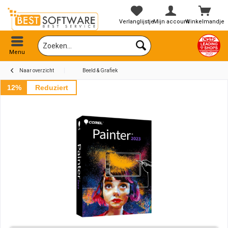
Verlanglijstje
Mijn account
Winkelmandje
Menu
Naar overzicht
Beeld & Grafiek
12%
Reduziert