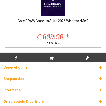
CorelDRAW Graphics Suite 2026 Windows/MAC
€ 609,90 *
€ 749,90 *
GRATIS EERSTE
ECHTE
BLIKSEMVERZENDING
Servicehotline
INSTALLATIE
LICENTIESLEUTELS
Shopservice
Informatie
Onze zegels & partners