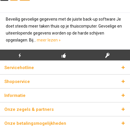
Beveilig gevoelige gegevens met de juiste back-up software Je
doet steeds meer taken thuis op je thuiscomputer. Gevoelige en
uiteenlopende gegevens worden op de harde schijven
opgeslagen. Bij...
meer lezen »
GRATIS EERSTE
ECHTE
BLIKSEMVERZENDING
Servicehotline
INSTALLATIE
LICENTIESLEUTELS
Shopservice
Informatie
Onze zegels & partners
Onze betalingsmogelijkheden