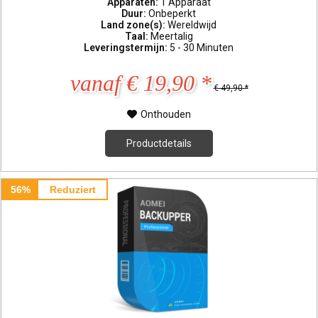
Apparaten:
1 Apparaat
Duur:
Onbeperkt
Land zone(s):
Wereldwijd
Taal:
Meertalig
Leveringstermijn:
5 - 30 Minuten
vanaf € 19,90 *
€ 49,90 *
Onthouden
Productdetails
56%
Reduziert