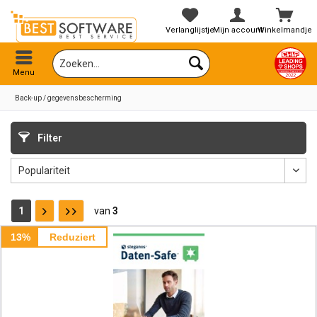
Verlanglijstje
Mijn account
Winkelmandje
Menu
Back-up / gegevensbescherming
Filter
1
van
3
13%
Reduziert