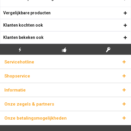
Vergelijkbare producten
Klanten kochten ook
Klanten bekeken ook
GRATIS EERSTE
ECHTE
BLIKSEMVERZENDING
Servicehotline
INSTALLATIE
LICENTIESLEUTELS
Shopservice
Informatie
Onze zegels & partners
Onze betalingsmogelijkheden