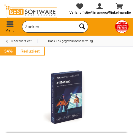
Verlanglijstje
Mijn account
Winkelmandje
Menu
Naar overzicht
Back-up / gegevensbescherming
34%
Reduziert