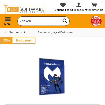
Verlanglijstje
Mijn account
Winkelmandje
Menu
Naar overzicht
Bescherming tegen PC-virussen
22%
Reduziert