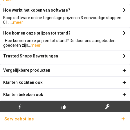
Hoe werkt het kopen van software?
Koop software online tegen lage prijzen in 3 eenvoudige stappen:
01. ...
meer
Hoe komen onze prijzen tot stand?
Hoe komen onze prijzen tot stand? De door ons aangeboden
goederen zijn...
meer
Trusted Shops Bewertungen
Vergelijkbare producten
Klanten kochten ook
Klanten bekeken ook
GRATIS EERSTE
ECHTE
BLIKSEMVERZENDING
Servicehotline
INSTALLATIE
LICENTIESLEUTELS