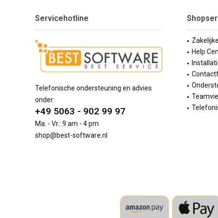
Servicehotline
Shopser
Zakelijk
Help Cen
Installat
Contact
Onderste
Telefonische ondersteuning en advies
Teamvi
onder:
Telefoni
+49 5063 - 902 99 97
Ma. - Vr.: 9 am - 4 pm
shop@best-software.nl