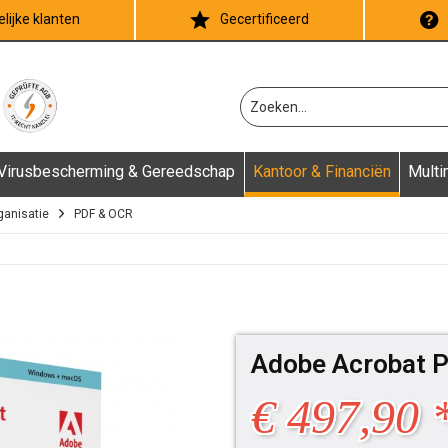
lijke klanten
Gecertificeerd
Virusbescherming & Gereedschap
Kantoor & Financiën
Multi
ganisatie
PDF & OCR
Adobe Acrobat 
€ 497,90 