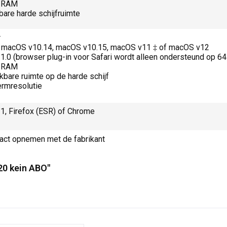
B RAM
bare harde schijfruimte
r
 macOS v10.14, macOS v10.15, macOS v11 ‡ of macOS v12
11.0 (browser plug-in voor Safari wordt alleen ondersteund op 64
B RAM
kbare ruimte op de harde schijf
rmresolutie
11, Firefox (ESR) of Chrome
tact opnemen met de fabrikant
20 kein ABO"