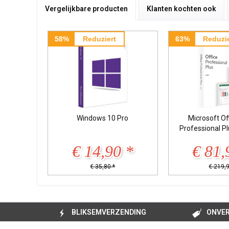
Vergelijkbare producten
Klanten kochten ook
58%
Reduziert
63%
Reduzie
Windows 10 Pro
Microsoft Of
Professional P
€ 14,90 *
€ 81,
€ 35,80 *
€ 219,9
BLIKSEMVERZENDING
ONVER