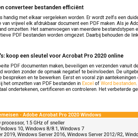
 converteer bestanden efficiënt
handig met elkaar vergeleken worden. Er wordt zelfs een duideli
 van vrijwel elk afdrukbaar document een PDF maken. Als je Ado
stand omzetten. Het samenvoegen van meerdere bestandstypen e
actieve PDF bestanden worden omgezet. Daarbij behouden de links 
s: koop een sleutel voor Acrobat Pro 2020 online
moeite PDF documenten maken, beveiligen en verzenden vanuit 
 worden zonder de opmaak negatief te beïnvloeden. De uitge
 bespreken en te bewerken. Eerst en vooral zijn aantekeningen
ij het omzetten van PDF bestanden in
Excel
of
Word bestanden
taal ondertekenen, certificeren en controleren. Het verbeterde g
emeisen - Adobe Acrobat Pro 2020 Windows
 processor, 1.5 GHz of sneller
indows 10, Windows 8/8.1, Windows 7
r 2019, Windows Server 2016, Windows Server 2012/R2, Wind