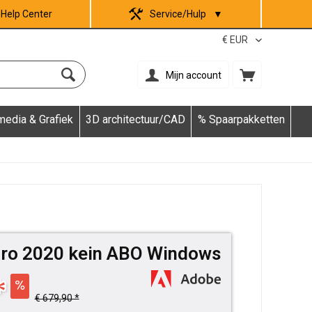
Help Center
Service/Hulp
▼
Mijn account
media & Grafiek
3D architectuur/CAD
% Spaarpakketten
Pro 2020 kein ABO Windows
*
€ 679,90 *