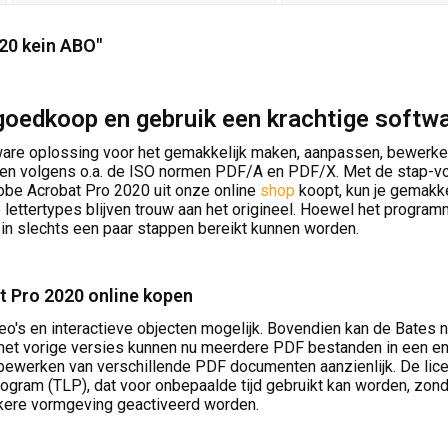
20 kein ABO"
oedkoop en gebruik een krachtige softwa
ftware oplossing voor het gemakkelijk maken, aanpassen, bewer
 volgens o.a. de ISO normen PDF/A en PDF/X. Met de stap-voo
dobe Acrobat Pro 2020 uit onze online
shop
koopt, kun je gemakk
tertypes blijven trouw aan het origineel. Hoewel het programma 
 in slechts een paar stappen bereikt kunnen worden.
t Pro 2020 online kopen
deo's en interactieve objecten mogelijk. Bovendien kan de Bates 
et vorige versies kunnen nu meerdere PDF bestanden in een en
bewerken van verschillende PDF documenten aanzienlijk. De lice
gram (TLP), dat voor onbepaalde tijd gebruikt kan worden, zond
onkere vormgeving geactiveerd worden.