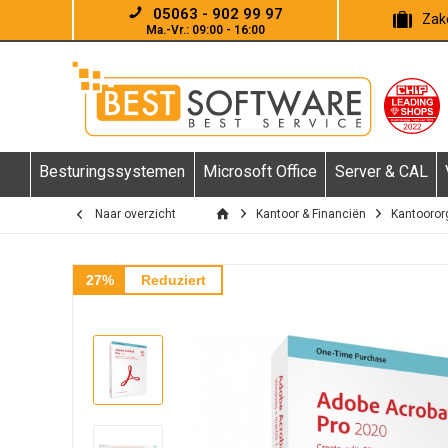
05063 - 902 99 97
Zake
Ma.-Vr.: 09:00 - 16:00
Besturingssystemen
Microsoft Office
Server & CAL
Naar overzicht
Kantoor & Financiën
Kantooror
27%
Reduziert