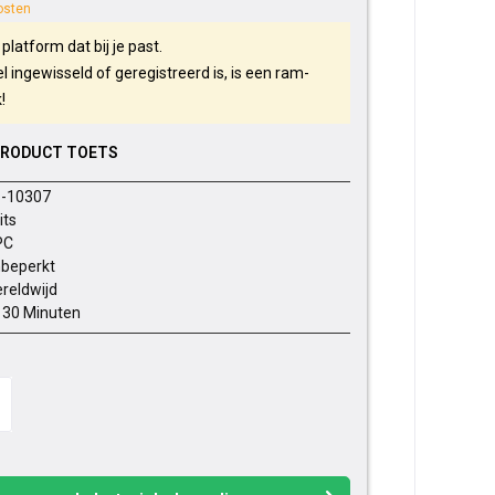
osten
 platform dat bij je past.
l ingewisseld of geregistreerd is, is een ram-
k!
PRODUCT TOETS
-10307
its
PC
beperkt
reldwijd
- 30 Minuten