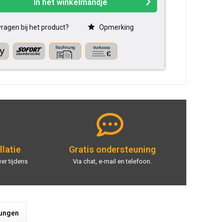
In het winkelmandje
ragen bij het product?
Opmerking
llatie
Gratis ondersteuning
er tijdens
Via chat, e-mail en telefoon.
tungen