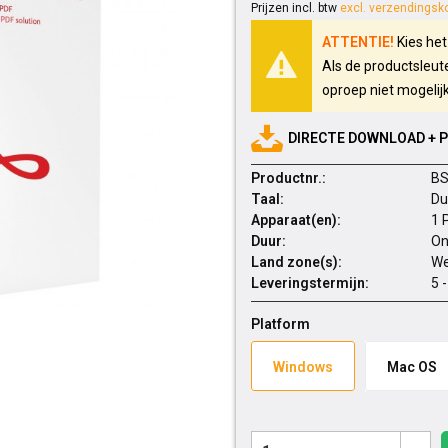
Prijzen incl. btw
excl. verzendingsk
ATTENTIE!
Kies het
Als de productsleute
oproep niet mogelij
DIRECTE DOWNLOAD + 
Productnr.:
BS
Taal:
Du
Apparaat(en):
1 
Duur:
On
Land zone(s):
We
Leveringstermijn:
5 
Platform
Windows
Mac OS