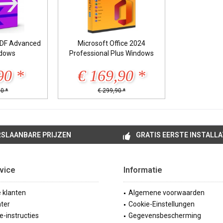
DF Advanced
Microsoft Office 2024
ndows
Professional Plus Windows
90 *
€ 169,90 *
0 *
€ 299,90 *
SLAANBARE PRIJZEN
GRATIS EERSTE INSTALLA
vice
Informatie
e klanten
Algemene voorwaarden
ter
Cookie-Einstellungen
ie-instructies
Gegevensbescherming