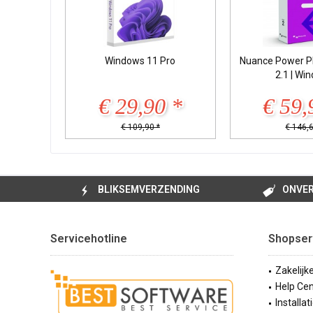
Windows 11 Pro
Nuance Power P
2.1 | Wi
€ 29,90 *
€ 59,
€ 109,90 *
€ 146,6
BLIKSEMVERZENDING
ONVER
Servicehotline
Shopser
Zakelijk
Help Cen
Installat