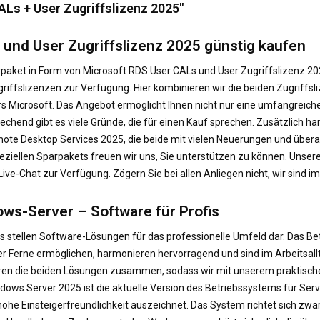
Ls + User Zugriffslizenz 2025"
 und User Zugriffslizenz 2025 günstig kaufen
aket in Form von Microsoft RDS User CALs und User Zugriffslizenz 202
iffslizenzen zur Verfügung. Hier kombinieren wir die beiden Zugriffs
 Microsoft. Das Angebot ermöglicht Ihnen nicht nur eine umfangreiche,
hend gibt es viele Gründe, die für einen Kauf sprechen. Zusätzlich han
te Desktop Services 2025, die beide mit vielen Neuerungen und überar
ziellen Sparpakets freuen wir uns, Sie unterstützen zu können. Unser
Live-Chat zur Verfügung. Zögern Sie bei allen Anliegen nicht, wir sind i
ws-Server – Software für Profis
 stellen Software-Lösungen für das professionelle Umfeld dar. Das B
der Ferne ermöglichen, harmonieren hervorragend und sind im Arbeitsal
ren die beiden Lösungen zusammen, sodass wir mit unserem praktisch
dows Server 2025 ist die aktuelle Version des Betriebssystems für S
 hohe Einsteigerfreundlichkeit auszeichnet. Das System richtet sich z