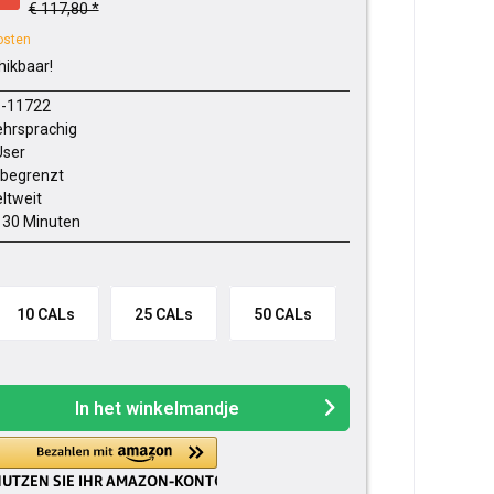
€ 117,80 *
osten
hikbaar!
-11722
hrsprachig
User
begrenzt
ltweit
- 30 Minuten
10 CALs
25 CALs
50 CALs
In het winkelmandje