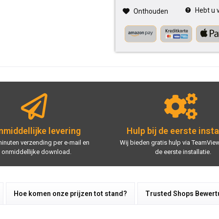
Hebt u v
Onthouden
middellijke levering
Hulp bij de eerste insta
minuten verzending per e-mail en
Wij bieden gratis hulp via TeamView
onmiddellijke download.
de eerste installatie.
Hoe komen onze prijzen tot stand?
Trusted Shops Bewer