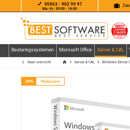
05063 - 902 99 97
Zake
Ma.-Vr.: 09:00 - 16:00
Besturingssystemen
Microsoft Office
Server & CAL
Naar overzicht
Server & CAL
Windows Server 
19%
Reduziert