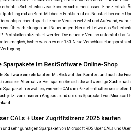
n erhöhtes Sicherheitsniveau können sich sehen lassen. Eine zentrale 
patching mit an Bord. Mit dieser Funktion ist ein Neustart bei einer Up
en. Dementsprechend spart die neue Version viel Zeit und Aufwand, w
ren von Überarbeitungen und Neuerungen. Hier steht etwa das Sicherhe
-Protokollen akzeptiert werden. Die neueste Version unterstützt auße
ianten möglich, bisher waren es nur 150. Neue Verschlüsselungsprotokol
 Verfügung.
re Sparpakete im BestSoftware Online-Shop
igte Software einzeln kaufen. Mit Blick auf den Komfort und auch die Fi
ich bessere Alternative. Hier sparen Sie sich die aufwendige Suche na
em Sparpaket frei wählen, wie viele CALs im Paket enthalten sein sollen
sich jetzt von unserem Angebot rund um das Sparpaket von Microsoft 
inkauf.
User CALs + User Zugriffslizenz 2025 kaufen
n und sehr günstigen Sparpaket von Microsoft RDS User CALs und User