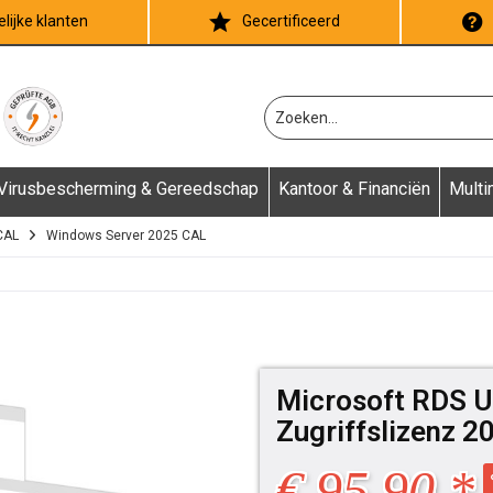
lijke klanten
Gecertificeerd
Virusbescherming & Gereedschap
Kantoor & Financiën
Multi
CAL
Windows Server 2025 CAL
Microsoft RDS U
Zugriffslizenz 2
€ 95,90 *