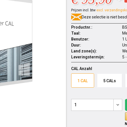
Prijzen incl. btw
excl. verzendingsk
Deze selectie is niet besc
Productnr.:
BS
Taal:
Me
Benutzer:
1 
Duur:
Un
Land zone(s):
We
Leveringstermijn:
5 
CAL Anzahl
1 CAL
5 CALs