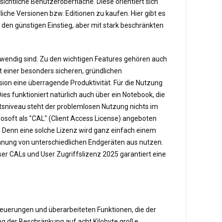
chtliche Benutzeroberfläche. Diese orientiert sich
iche Versionen bzw. Editionen zu kaufen. Hier gibt es
en günstigen Einstieg, aber mit stark beschränkten
twendig sind. Zu den wichtigen Features gehören auch
t einer besonders sicheren, gründlichen
ion eine überragende Produktivität. Für die Nutzung
 funktioniert natürlich auch über ein Notebook, die
itsniveau steht der problemlosen Nutzung nichts im
osoft als "CAL" (Client Access License) angeboten
n. Denn eine solche Lizenz wird ganz einfach einem
nung von unterschiedlichen Endgeräten aus nutzen.
er CALs und User Zugriffslizenz 2025 garantiert eine
Neuerungen und überarbeiteten Funktionen, die der
ung der Beschränkung auf acht Kilobyte große