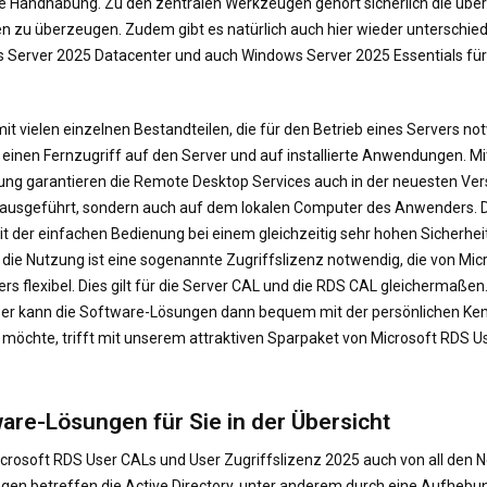
he Handhabung. Zu den zentralen Werkzeugen gehört sicherlich die übersi
n zu überzeugen. Zudem gibt es natürlich auch hier wieder unterschiedl
Server 2025 Datacenter und auch Windows Server 2025 Essentials für d
 vielen einzelnen Bestandteilen, die für den Betrieb eines Servers no
einen Fernzugriff auf den Server und auf installierte Anwendungen. Mi
ng garantieren die Remote Desktop Services auch in der neuesten Vers
ausgeführt, sondern auch auf dem lokalen Computer des Anwenders. Dies
 Mit der einfachen Bedienung bei einem gleichzeitig sehr hohen Sicherhe
ie Nutzung ist eine sogenannte Zugriffslizenz notwendig, die von Micr
rs flexibel. Dies gilt für die Server CAL und die RDS CAL gleichermaße
er kann die Software-Lösungen dann bequem mit der persönlichen Ken
 möchte, trifft mit unserem attraktiven Sparpaket von Microsoft RDS Us
are-Lösungen für Sie in der Übersicht
icrosoft RDS User CALs und User Zugriffslizenz 2025 auch von all den 
ungen betreffen die Active Directory, unter anderem durch eine Aufheb