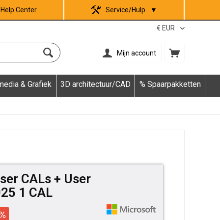
Help Center
Service/Hulp
▼
Mijn account
media & Grafiek
3D architectuur/CAD
% Spaarpakketten
ser CALs + User
025 1 CAL