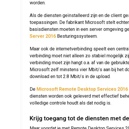
worden.
Als de diensten geïnstalleerd zijn en de client g
toepassingen. De fabrikant Microsoft stelt ech
basisdiensten moeten in een server omgeving geï
Server 2016
Besturingssysteem.
Maar ook de internetverbinding speelt een centra
verbinding moet niet alleen zo stabiel mogelijk 
verbinding moet zijn hangt o.a. af van de gebruik
Microsoft zelf minstens vier Mbit/s aan bij het d
download en tot 2.8 Mbit/s in de upload.
De
Microsoft Remote Desktop Services 2016
diensten worden ook geleverd met effectief behee
volledige controle houdt als dat nodig is.
Krijg toegang tot de diensten met d
Maar voordat je met Remote Desktop Services 2016