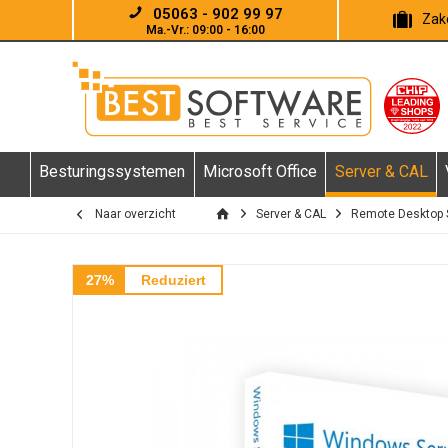
05063 - 902 99 97
Zake
Ma.-Vr.: 09:00 - 16:00
Besturingssystemen
Microsoft Office
Server & CAL
Naar overzicht
Server & CAL
Remote Desktop 
27%
Reduziert