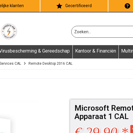
lijke klanten
Gecertificeerd
Virusbescherming & Gereedschap
Kantoor & Financiën
Multi
Services CAL
Remote Desktop 2016 CAL
Microsoft Remot
Apparaat 1 CAL
€ 29,90 *