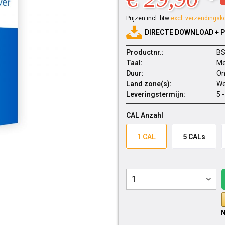
Prijzen incl. btw
excl. verzendingsk
DIRECTE DOWNLOAD + 
Productnr.:
BS
Taal:
Me
Duur:
On
Land zone(s):
We
Leveringstermijn:
5 
CAL Anzahl
1 CAL
5 CALs