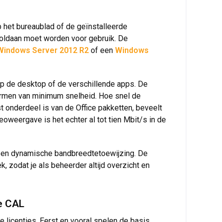
p het bureaublad of de geïnstalleerde
voldaan moet worden voor gebruik. De
Windows Server 2012 R2
of een
Windows
 op de desktop of de verschillende apps. De
termen van minimum snelheid. Hoe snel de
st onderdeel is van de Office pakketten, beveelt
oweergave is het echter al tot tien Mbit/s in de
he en dynamische bandbreedtetoewijzing. De
 zodat je als beheerder altijd overzicht en
ce CAL
 licenties. Eerst en vooral spelen de basis