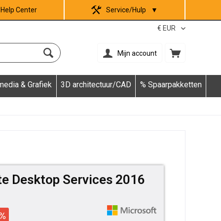
Help Center
Service/Hulp
▼
Mijn account
media & Grafiek
3D architectuur/CAD
% Spaarpakketten
e Desktop Services 2016