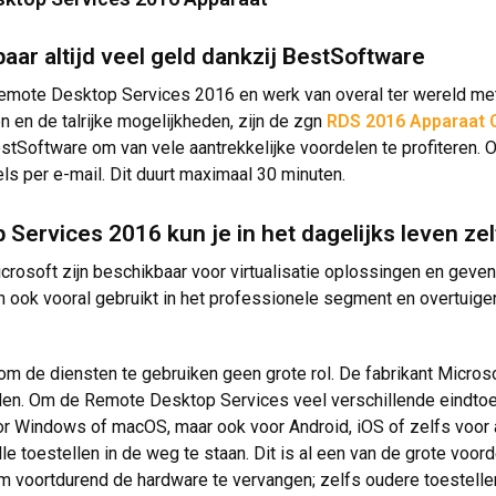
ar altijd veel geld dankzij BestSoftware
mote Desktop Services 2016 en werk van overal ter wereld met d
 en de talrijke mogelijkheden, zijn de zgn
RDS 2016 Apparaat 
tSoftware om van vele aantrekkelijke voordelen te profiteren. O
s per e-mail. Dit duurt maximaal 30 minuten.
Services 2016 kun je in het dagelijks leven zel
rosoft zijn beschikbaar voor virtualisatie oplossingen en geven
 ook vooral gebruikt in het professionele segment en overtuigen
m de diensten te gebruiken geen grote rol. De fabrikant Microso
den. Om de Remote Desktop Services veel verschillende eindtoes
oor Windows of macOS, maar ook voor Android, iOS of zelfs voo
alle toestellen in de weg te staan. Dit is al een van de grote vo
m voortdurend de hardware te vervangen; zelfs oudere toestelle