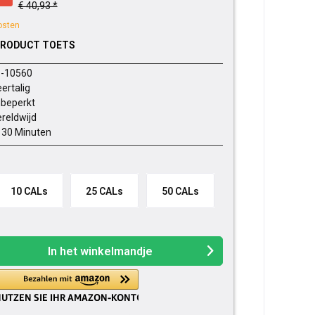
€ 40,93 *
osten
PRODUCT TOETS
-10560
ertalig
beperkt
reldwijd
- 30 Minuten
10 CALs
25 CALs
50 CALs
In het winkelmandje