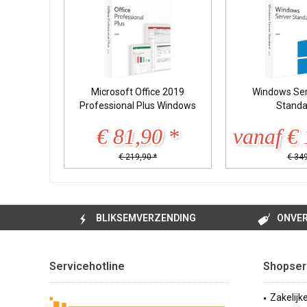
Microsoft Office 2019
Windows Ser
Professional Plus Windows
Standa
€ 81,90 *
vanaf € 
€ 219,90 *
€ 349
BLIKSEMVERZENDING
ONVER
Servicehotline
Shopser
Zakelijk