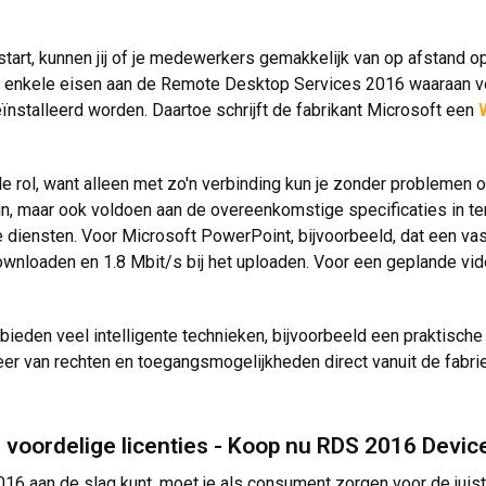
estart, kunnen jij of je medewerkers gemakkelijk van op afstand o
ter enkele eisen aan de Remote Desktop Services 2016 waaraan 
nstalleerd worden. Daartoe schrijft de fabrikant Microsoft een
le rol, want alleen met zo'n verbinding kun je zonder problemen
zijn, maar ook voldoen aan de overeenkomstige specificaties in 
te diensten. Voor Microsoft PowerPoint, bijvoorbeeld, dat een va
ownloaden en 1.8 Mbit/s bij het uploaden. Voor een geplande vide
bieden veel intelligente technieken, bijvoorbeeld een praktisc
r van rechten en toegangsmogelijkheden direct vanuit de fabriek,
e voordelige licenties - Koop nu RDS 2016 Devi
 aan de slag kunt, moet je als consument zorgen voor de juiste