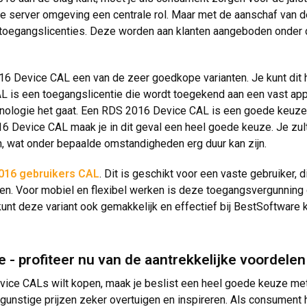
de server omgeving een centrale rol. Maar met de aanschaf van d
te toegangslicenties. Deze worden aan klanten aangeboden onder
 Device CAL een van de zeer goedkope varianten. Je kunt dit hi
is een toegangslicentie die wordt toegekend aan een vast appara
chnologie het gaat. Een RDS 2016 Device CAL is een goede keuze,
 Device CAL maak je in dit geval een heel goede keuze. Je zult 
, wat onder bepaalde omstandigheden erg duur kan zijn.
016 gebruikers CAL
. Dit is geschikt voor een vaste gebruiker, 
en. Voor mobiel en flexibel werken is deze toegangsvergunning d
kunt deze variant ook gemakkelijk en effectief bij BestSoftware 
 - profiteer nu van de aantrekkelijke voordelen
vice CALs wilt kopen, maak je beslist een heel goede keuze met
unstige prijzen zeker overtuigen en inspireren. Als consument ho