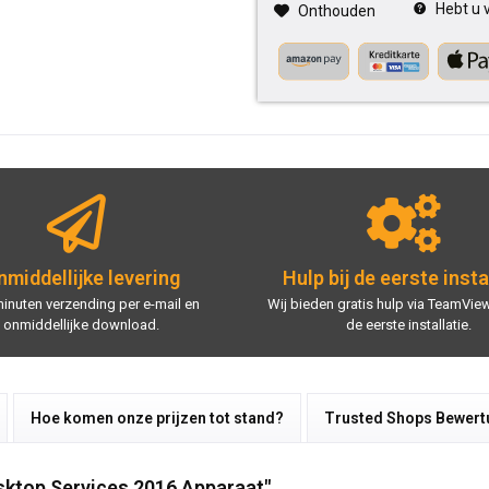
Hebt u v
Onthouden
middellijke levering
Hulp bij de eerste insta
minuten verzending per e-mail en
Wij bieden gratis hulp via TeamView
onmiddellijke download.
de eerste installatie.
Hoe komen onze prijzen tot stand?
Trusted Shops Bewer
sktop Services 2016 Apparaat"