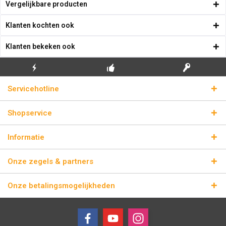
Vergelijkbare producten
Klanten kochten ook
Klanten bekeken ook
GRATIS EERSTE
ECHTE
BLIKSEMVERZENDING
Servicehotline
INSTALLATIE
LICENTIESLEUTELS
Shopservice
Informatie
Onze zegels & partners
Onze betalingsmogelijkheden