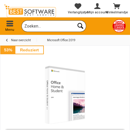
Verlanglijstje
Mijn account
Winkelmandje
Menu
Naar overzicht
Microsoft Office 2019
53%
Reduziert