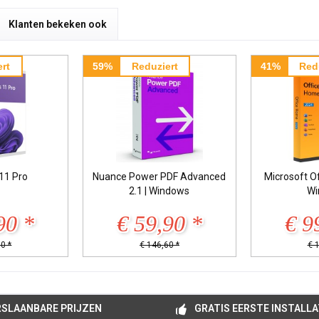
Klanten bekeken ook
rt
59%
Reduziert
41%
Red
11 Pro
Nuance Power PDF Advanced
Microsoft O
2.1 | Windows
Wi
90 *
€ 59,90 *
€ 9
0 *
€ 146,60 *
€ 
SLAANBARE PRIJZEN
GRATIS EERSTE INSTALLA