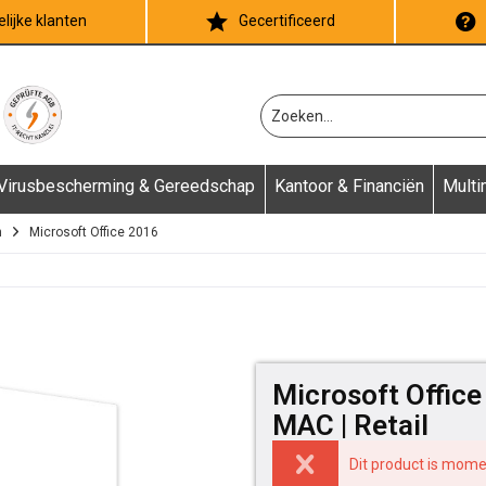
lijke klanten
Gecertificeerd
Virusbescherming & Gereedschap
Kantoor & Financiën
Multi
n
Microsoft Office 2016
Microsoft Office
MAC | Retail
Dit product is mome