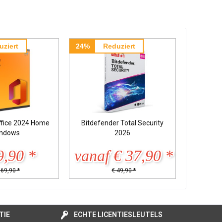
uziert
24%
Reduziert
ffice 2024 Home
Bitdefender Total Security
ndows
2026
9,90 *
vanaf € 37,90 *
169,90 *
€ 49,90 *
TIE
ECHTE LICENTIESLEUTELS