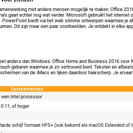
 samenwerking met andere mensen mogelijk te maken. Office 201
's gaan echter nog wat verder. Microsoft gebruikt het internet
en. PowerPoint biedt via het web slimme ontwerpen waarmee je a
nnen. Dit zijn maar een paar voorbeelden. Je ontdekt in elke app 
el anders dan Windows. Office Home and Business 2016 voor Ma
-Touch gebaren waarmee je zo vertrouwd bent. Teksten en afbeel
hermen van de iMacs en lijken daardoor haarscherp. Je ervaart
Systeemeisen
een Intel processor
0.11, of hoger
Harde schijf formaat HFS+ (ook bekend als macOS Extended of 