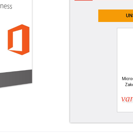
UN
Micro
Zake
van