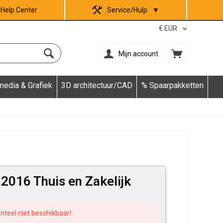
Help Center
Service/Hulp
▼
Mijn account
media & Grafiek
3D architectuur/CAD
% Spaarpakketten
 2016 Thuis en Zakelijk
nteel niet beschikbaar!