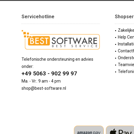
Servicehotline
Shopser
Zakelijk
Help Cen
Installat
Contact
Onderste
Telefonische ondersteuning en advies
Teamvi
onder:
Telefoni
+49 5063 - 902 99 97
Ma. - Vr.: 9 am - 4 pm
shop@best-software.nl