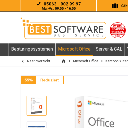
05063 - 902 99 97
Zake
Ma.-Vr.: 09:00 - 16:00
Besturingssystemen
Microsoft Office
Server & CAL
Naar overzicht
Microsoft Office
Kantoor Suite
55%
Reduziert