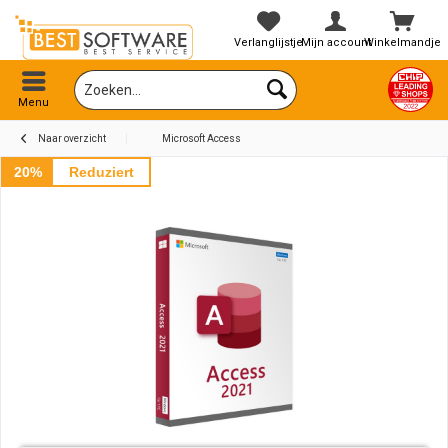
Verlanglijstje
Mijn account
Winkelmandje
Menu
Naar overzicht
Microsoft Access
20%
Reduziert