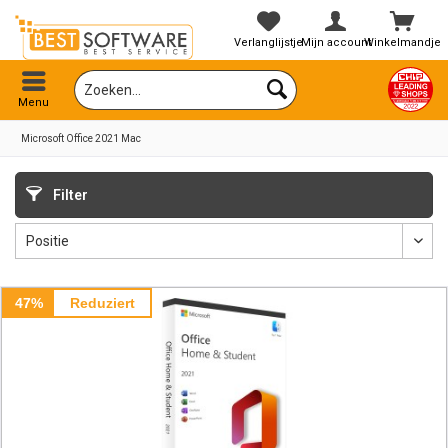
Verlanglijstje
Mijn account
Winkelmandje
Menu
Microsoft Office 2021 Mac
Filter
47%
Reduziert