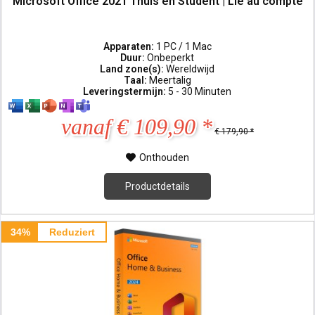
Microsoft Office 2021 Thuis en Student | Lié au compte
Apparaten:
1 PC / 1 Mac
Duur:
Onbeperkt
Land zone(s):
Wereldwijd
Taal:
Meertalig
Leveringstermijn:
5 - 30 Minuten
vanaf € 109,90 *
€ 179,90 *
Onthouden
Productdetails
34%
Reduziert