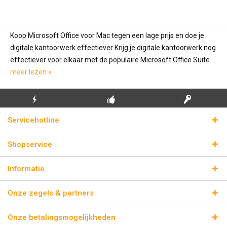
Koop Microsoft Office voor Mac tegen een lage prijs en doe je
digitale kantoorwerk effectiever Krijg je digitale kantoorwerk nog
effectiever voor elkaar met de populaire Microsoft Office Suite....
meer lezen »
GRATIS EERSTE
ECHTE
BLIKSEMVERZENDING
Servicehotline
INSTALLATIE
LICENTIESLEUTELS
Shopservice
Informatie
Onze zegels & partners
Onze betalingsmogelijkheden