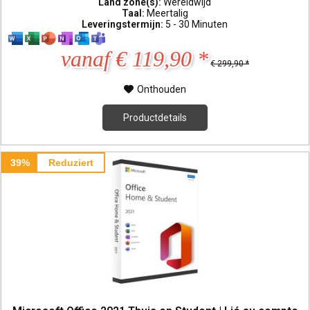
Land zone(s):
Wereldwijd
Taal:
Meertalig
Leveringstermijn:
5 - 30 Minuten
vanaf € 119,90 *
€ 299,90 *
Onthouden
Productdetails
39%
Reduziert