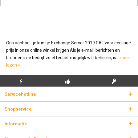
Ons aanbod - je kunt je Exchange Server 2019 CAL voor een lage
prijs in onze online winkel krijgen Als je e-mail, berichten en
bronnen in je bedrijf zo effectief mogelijk wilt beheren, is...
meer
lezen »
GRATIS EERSTE
ECHTE
BLIKSEMVERZENDING
Servicehotline
INSTALLATIE
LICENTIESLEUTELS
Shopservice
Informatie