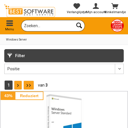
Verlanglijstje
Mijn account
Winkelmandje
Menu
Windows Server
Filter
1
van
3
43%
Reduziert