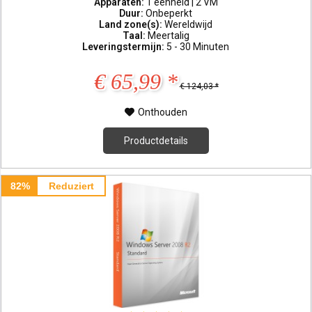
Apparaten:
1 eenheid | 2 VM
Duur:
Onbeperkt
Land zone(s):
Wereldwijd
Taal:
Meertalig
Leveringstermijn:
5 - 30 Minuten
€ 65,99 *
€ 124,03 *
Onthouden
Productdetails
82%
Reduziert