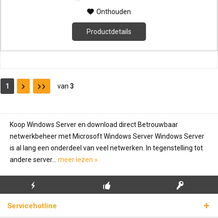
Onthouden
Productdetails
1
van
3
Koop Windows Server en download direct Betrouwbaar
netwerkbeheer met Microsoft Windows Server Windows Server
is al lang een onderdeel van veel netwerken. In tegenstelling tot
andere server...
meer lezen »
GRATIS EERSTE
ECHTE
BLIKSEMVERZENDING
Servicehotline
INSTALLATIE
LICENTIESLEUTELS