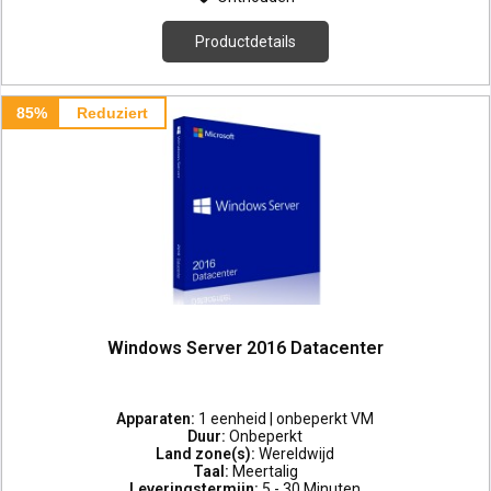
Productdetails
85%
Reduziert
Windows Server 2016 Datacenter
Apparaten:
1 eenheid | onbeperkt VM
Duur:
Onbeperkt
Land zone(s):
Wereldwijd
Taal:
Meertalig
Leveringstermijn:
5 - 30 Minuten