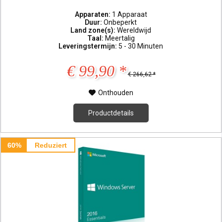
Apparaten:
1 Apparaat
Duur:
Onbeperkt
Land zone(s):
Wereldwijd
Taal:
Meertalig
Leveringstermijn:
5 - 30 Minuten
€ 99,90 *
€ 266,62 *
Onthouden
Productdetails
60%
Reduziert