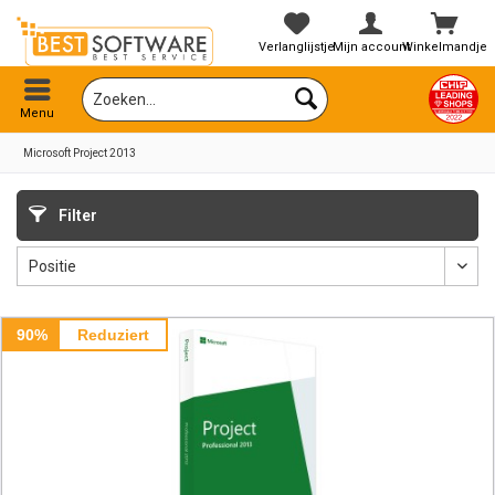
Verlanglijstje
Mijn account
Winkelmandje
Menu
Microsoft Project 2013
Filter
90%
Reduziert