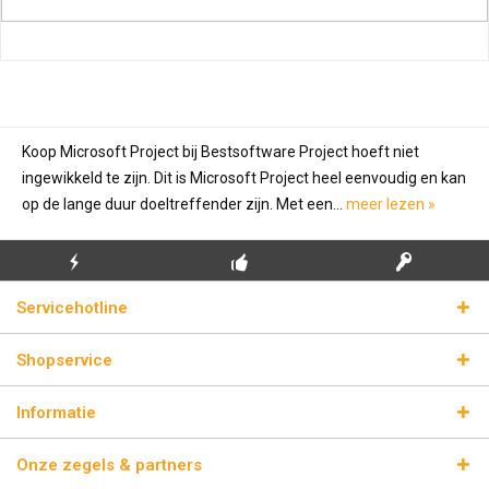
Koop Microsoft Project bij Bestsoftware Project hoeft niet
ingewikkeld te zijn. Dit is Microsoft Project heel eenvoudig en kan
op de lange duur doeltreffender zijn. Met een...
meer lezen »
GRATIS EERSTE
ECHTE
BLIKSEMVERZENDING
Servicehotline
INSTALLATIE
LICENTIESLEUTELS
Shopservice
Informatie
Onze zegels & partners