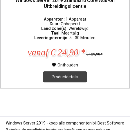
Windows Server 2019 Standaard Core Add-on
Uitbreidingslicentie
Apparaten:
1 Apparaat
Duur:
Onbeperkt
Land zone(s):
Wereldwijd
Taal:
Meertalig
Leveringstermijn:
5 - 30 Minuten
vanaf € 24,90 *
€ 129,90 *
Onthouden
Productdetails
Windows Server 2019 - koop alle componenten bij Best Software
Behalve de verplichte hardware heeft een server ook een