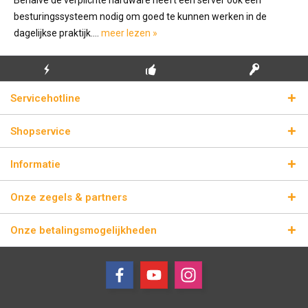
besturingssysteem nodig om goed te kunnen werken in de
dagelijkse praktijk....
meer lezen »
GRATIS EERSTE
ECHTE
BLIKSEMVERZENDING
Servicehotline
INSTALLATIE
LICENTIESLEUTELS
Shopservice
Informatie
Onze zegels & partners
Onze betalingsmogelijkheden