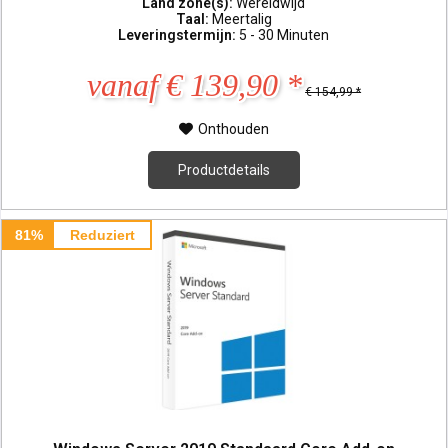
Land zone(s):
Wereldwijd
Taal:
Meertalig
Leveringstermijn:
5 - 30 Minuten
vanaf € 139,90 *
€ 154,99 *
Onthouden
Productdetails
81%
Reduziert