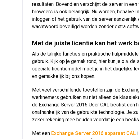
resultaten. Bovendien verschijnt de server in ee
browsers is ook belangrijk. Nu worden, behalve I
inloggen of het gebruik van de server aanzienli
wachtwoord beveiligd worden zonder extra softwa
Met de juiste licentie kan het wer
Als de talrijke functies en praktische hulpmiddel
gebruik. Kijk op je gemak rond, hier kun je o.a. de
speciale licentiemodel moet je in het dagelijk
en gemakkelijk bij ons kopen.
Met veel verschillende toestellen zijn de Exchan
werknemers gebruiken nu niet alleen de klassieke
de Exchange Server 2016 User CAL beslist een he
onafhankelijk van de gebruikte technologie. Je z
zeker rekening mee houden voordat je een besli
Met een
Exchange Server 2016 apparaat CAL
i