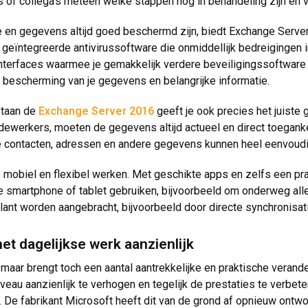
s of collega's meteen welke stappen nog in behandeling zijn en
e en gegevens altijd goed beschermd zijn, biedt Exchange Server
geïntegreerde antivirussoftware die onmiddellijk bedreigingen in
interfaces waarmee je gemakkelijk verdere beveiligingssoftware 
 bescherming van je gegevens en belangrijke informatie.
staan de
Exchange Server 2016
geeft je ook precies het juiste 
ewerkers, moeten de gegevens altijd actueel en direct toegankel
lle contacten, adressen en andere gegevens kunnen heel eenvou
 mobiel en flexibel werken. Met geschikte apps en zelfs een pra
e smartphone of tablet gebruiken, bijvoorbeeld om onderweg all
klant worden aangebracht, bijvoorbeeld door directe synchronisat
et dagelijkse werk aanzienlijk
aar brengt toch een aantal aantrekkelijke en praktische verande
au aanzienlijk te verhogen en tegelijk de prestaties te verbeter
r. De fabrikant Microsoft heeft dit van de grond af opnieuw ontw