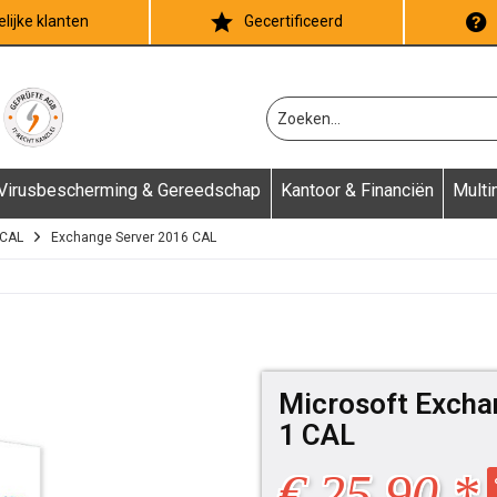
lijke klanten
Gecertificeerd
Virusbescherming & Gereedschap
Kantoor & Financiën
Multi
 CAL
Exchange Server 2016 CAL
Microsoft Excha
1 CAL
€ 25,90 *