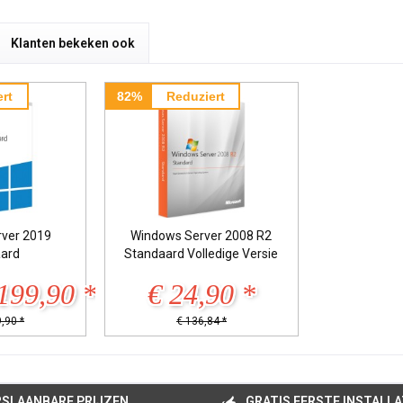
Klanten bekeken ook
rt
82%
Reduziert
ver 2019
Windows Server 2008 R2
ard
Standaard Volledige Versie
199,90 *
€ 24,90 *
,90 *
€ 136,84 *
SLAANBARE PRIJZEN
GRATIS EERSTE INSTALLA