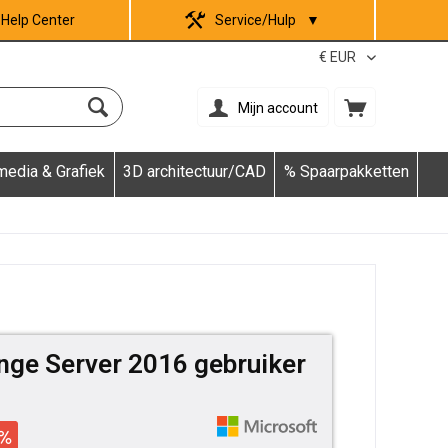
Help Center
Service/Hulp
▼
Mijn account
media & Grafiek
3D architectuur/CAD
% Spaarpakketten
nge Server 2016 gebruiker