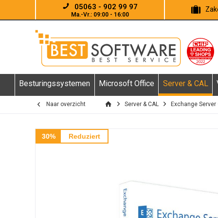
05063 - 902 99 97
Zake
Ma.-Vr.: 09:00 - 16:00
Besturingssystemen
Microsoft Office
Server & CAL
Naar overzicht
Server & CAL
Exchange Server
30%
Reduziert