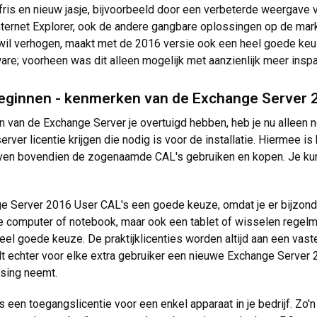
n fris en nieuw jasje, bijvoorbeeld door een verbeterde weergav
nternet Explorer, ook de andere gangbare oplossingen op de markt
jk wil verhogen, maakt met de 2016 versie ook een heel goede k
re; voorheen was dit alleen mogelijk met aanzienlijk meer inspa
k beginnen - kenmerken van de Exchange Server
en van de Exchange Server je overtuigd hebben, heb je nu alleen n
 server licentie krijgen die nodig is voor de installatie. Hiermee 
s leven bovendien de zogenaamde CAL's gebruiken en kopen. Je 
ge Server 2016 User CAL's een goede keuze, omdat je er bijzond
 computer of notebook, maar ook een tablet of wisselen regelma
el goede keuze. De praktijklicenties worden altijd aan een vas
ult echter voor elke extra gebruiker een nieuwe Exchange Serve
ssing neemt.
s een toegangslicentie voor een enkel apparaat in je bedrijf. Zo