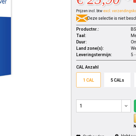
Prijzen incl. btw
excl. verzendingsk
Deze selectie is niet besc
Productnr.:
BS
Taal:
Me
Duur:
On
Land zone(s):
We
Leveringstermijn:
5 
CAL Anzahl
1 CAL
5 CALs