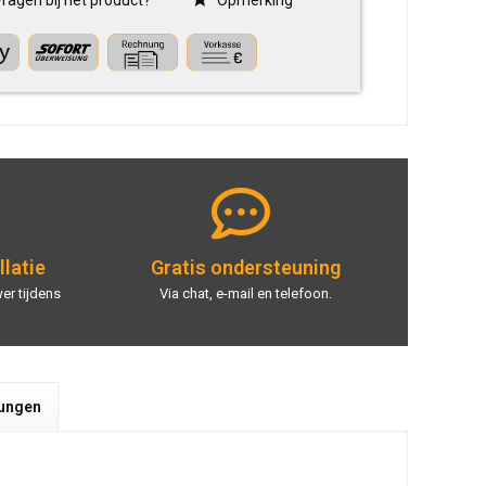
ragen bij het product?
Opmerking
llatie
Gratis ondersteuning
er tijdens
Via chat, e-mail en telefoon.
tungen