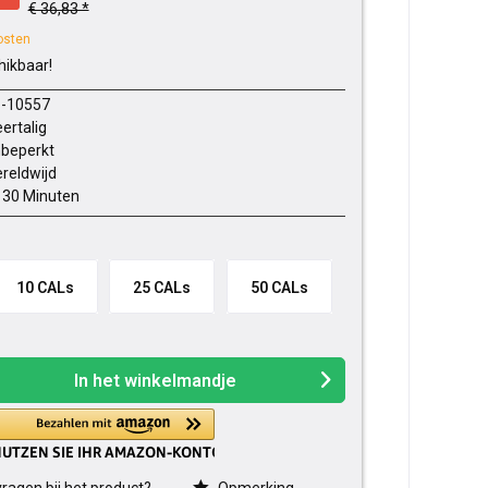
€ 36,83 *
osten
hikbaar!
-10557
ertalig
beperkt
reldwijd
- 30 Minuten
10 CALs
25 CALs
50 CALs
In het winkelmandje