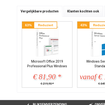
Vergelijkbare producten
Klanten kochten ook
63%
Reduziert
43%
Reduzie
Microsoft Office 2019
Windows Ser
Professional Plus Windows
Standa
€ 81,90 *
vanaf € 
€ 219,90 *
€ 349
BLIKSEMVERZENDING
ONVER