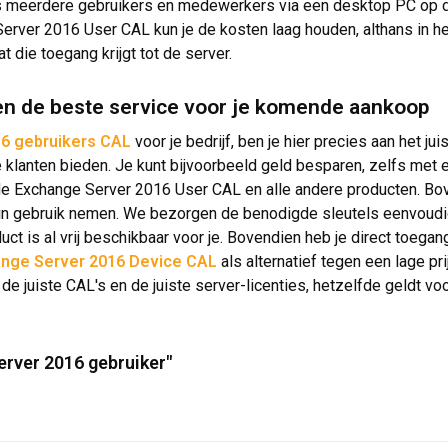
ls meerdere gebruikers en medewerkers via een desktop PC op d
Server 2016 User CAL kun je de kosten laag houden, althans in he
die toegang krijgt tot de server.
en de beste service voor je komende aankoop
6 gebruikers CAL
voor je bedrijf, ben je hier precies aan het 
re klanten bieden. Je kunt bijvoorbeeld geld besparen, zelfs me
e Exchange Server 2016 User CAL en alle andere producten. Bove
in gebruik nemen. We bezorgen de benodigde sleutels eenvoudig
ct is al vrij beschikbaar voor je. Bovendien heb je direct toegan
nge Server 2016 Device CAL
als alternatief tegen een lage pr
 de juiste CAL's en de juiste server-licenties, hetzelfde geldt v
erver 2016 gebruiker"