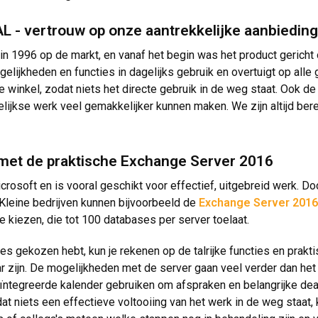
 - vertrouw op onze aantrekkelijke aanbiedin
 1996 op de markt, en vanaf het begin was het product gericht 
elijkheden en functies in dagelijks gebruik en overtuigt op alle
e winkel, zodat niets het directe gebruik in de weg staat. Ook de
elijkse werk veel gemakkelijker kunnen maken. We zijn altijd ber
d met de praktische Exchange Server 2016
crosoft en is vooral geschikt voor effectief, uitgebreid werk. Do
 Kleine bedrijven kunnen bijvoorbeeld de
Exchange Server 2016
ie kiezen, die tot 100 databases per server toelaat.
ties gekozen hebt, kun je rekenen op de talrijke functies en pra
r zijn. De mogelijkheden met de server gaan veel verder dan h
ïntegreerde kalender gebruiken om afspraken en belangrijke deadl
t niets een effectieve voltooiing van het werk in de weg staat, k