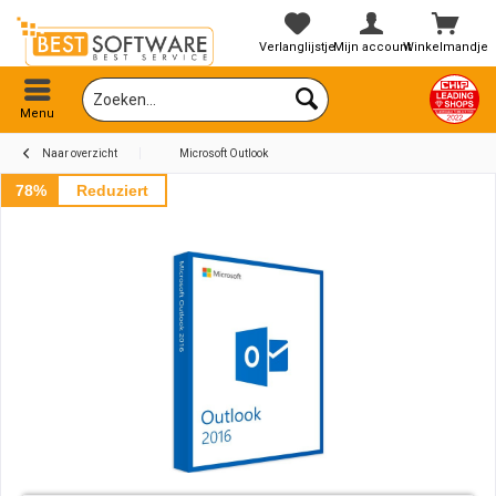
Verlanglijstje
Mijn account
Winkelmandje
Menu
Naar overzicht
Microsoft Outlook
78%
Reduziert