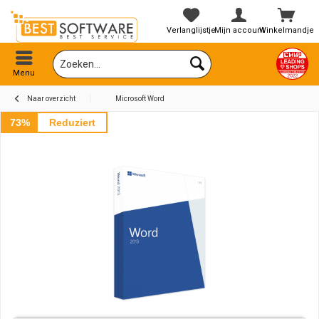
Verlanglijstje
Mijn account
Winkelmandje
Menu
Naar overzicht
Microsoft Word
73%
Reduziert