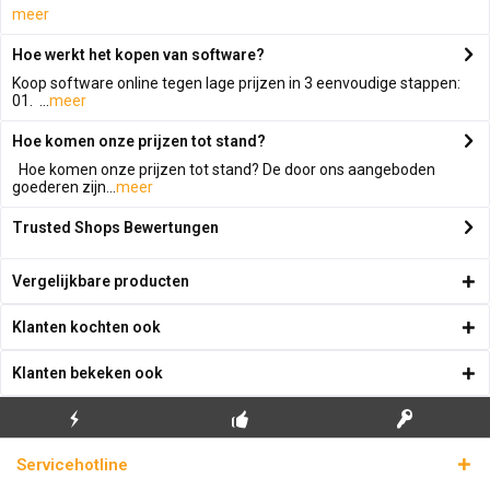
meer
Hoe werkt het kopen van software?
Koop software online tegen lage prijzen in 3 eenvoudige stappen:
01. ...
meer
Hoe komen onze prijzen tot stand?
Hoe komen onze prijzen tot stand? De door ons aangeboden
goederen zijn...
meer
Trusted Shops Bewertungen
Vergelijkbare producten
Klanten kochten ook
Klanten bekeken ook
GRATIS EERSTE
ECHTE
BLIKSEMVERZENDING
Servicehotline
INSTALLATIE
LICENTIESLEUTELS