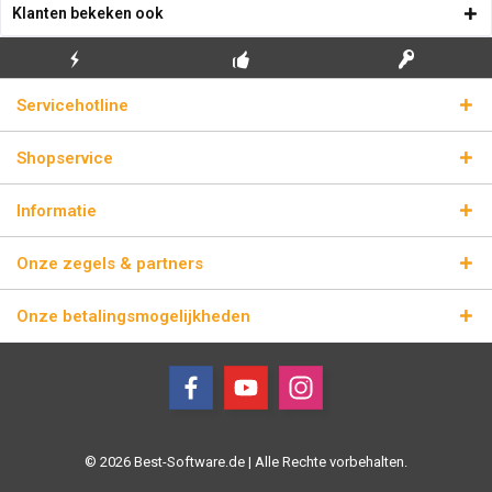
Klanten bekeken ook
GRATIS EERSTE
ECHTE
BLIKSEMVERZENDING
Servicehotline
INSTALLATIE
LICENTIESLEUTELS
Shopservice
Informatie
Onze zegels & partners
Onze betalingsmogelijkheden
© 2026 Best-Software.de | Alle Rechte vorbehalten.