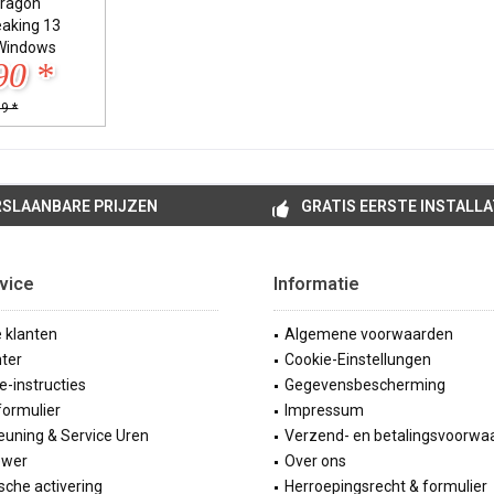
ragon
eaking 13
Windows
90 *
9 *
SLAANBARE PRIJZEN
GRATIS EERSTE INSTALLA
vice
Informatie
e klanten
Algemene voorwaarden
ter
Cookie-Einstellungen
ie-instructies
Gegevensbescherming
formulier
Impressum
uning & Service Uren
Verzend- en betalingsvoorwa
ewer
Over ons
sche activering
Herroepingsrecht & formulier