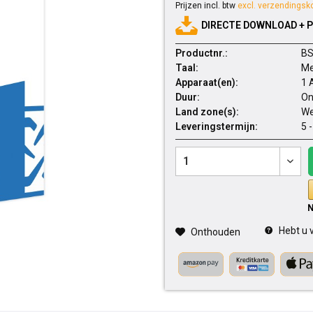
Prijzen incl. btw
excl. verzendingsk
DIRECTE DOWNLOAD + 
Productnr.:
BS
Taal:
Me
Apparaat(en):
1 
Duur:
On
Land zone(s):
We
Leveringstermijn:
5 
Hebt u v
Onthouden