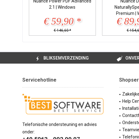
Nuance Power PDF Advanced
Nuance D
2.1 | Windows
NaturallySp
Premium | 
€ 59,90 *
€ 89,
€ 146,60 *
€ 154,6
BLIKSEMVERZENDING
ONVER
Servicehotline
Shopser
Zakelijk
Help Cen
Installat
Contact
Onderste
Telefonische ondersteuning en advies
Teamvi
onder:
Telefoni