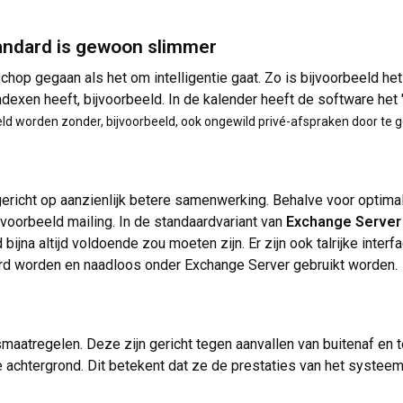
andard is gewoon slimmer
schop gegaan als het om intelligentie gaat. Zo is bijvoorbeeld he
indexen heeft, bijvoorbeeld. In de kalender heeft de software he
d worden zonder, bijvoorbeeld, ook ongewild privé-afspraken door te 
gericht op aanzienlijk betere samenwerking. Behalve voor optima
jvoorbeeld mailing. In de standaardvariant van
Exchange Server
 bijna altijd voldoende zou moeten zijn. Er zijn ook talrijke inte
d worden en naadloos onder Exchange Server gebruikt worden.
gsmaatregelen. Deze zijn gericht tegen aanvallen van buitenaf e
chtergrond. Dit betekent dat ze de prestaties van het systeem