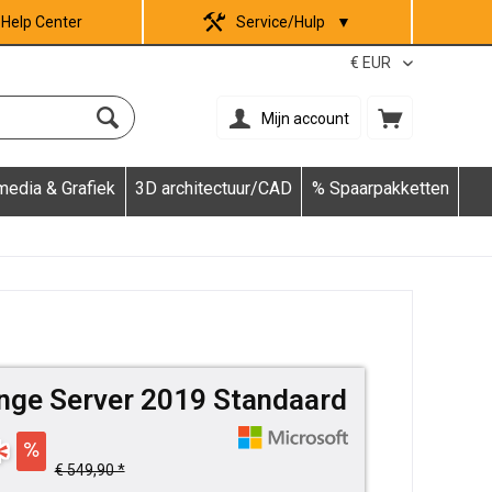
Help Center
Service/Hulp
▼
Mijn account
media & Grafiek
3D architectuur/CAD
% Spaarpakketten
nge Server 2019 Standaard
*
€ 549,90 *