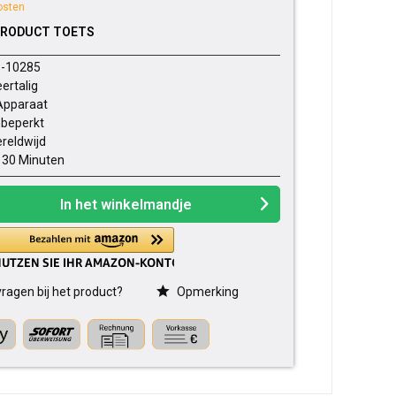
osten
PRODUCT TOETS
-10285
ertalig
Apparaat
beperkt
reldwijd
- 30 Minuten
In het winkelmandje
ragen bij het product?
Opmerking