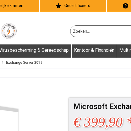
lijke klanten
Gecertificeerd
Virusbescherming & Gereedschap
Kantoor & Financiën
Multi
Exchange Server 2019
Microsoft Excha
€ 399,90 