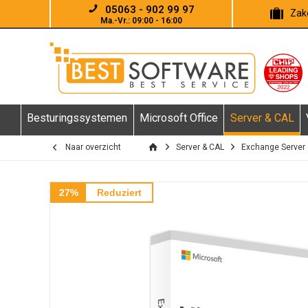
05063 - 902 99 97
Zake
Ma.-Vr.: 09:00 - 16:00
Besturingssystemen
Microsoft Office
Server & CAL
Naar overzicht
Server & CAL
Exchange Server
27%
Reduziert