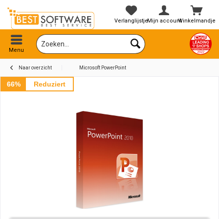
Verlanglijstje
Mijn account
Winkelmandje
Menu
Naar overzicht
Microsoft PowerPoint
66%
Reduziert