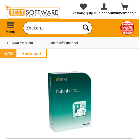
Verlanglijstje
Mijn account
Winkelmandje
Menu
Naar overzicht
Microsoft Publisher
67%
Reduziert