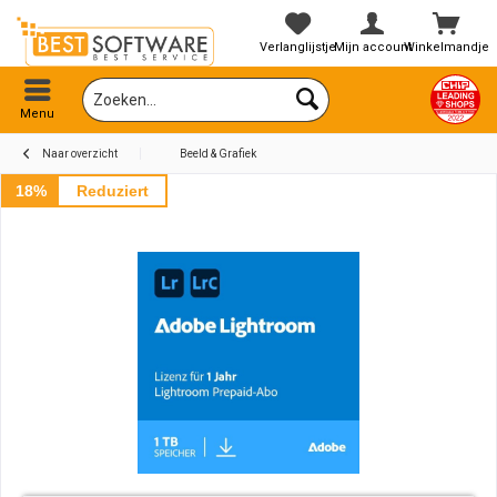
Verlanglijstje
Mijn account
Winkelmandje
Menu
Naar overzicht
Beeld & Grafiek
18%
Reduziert