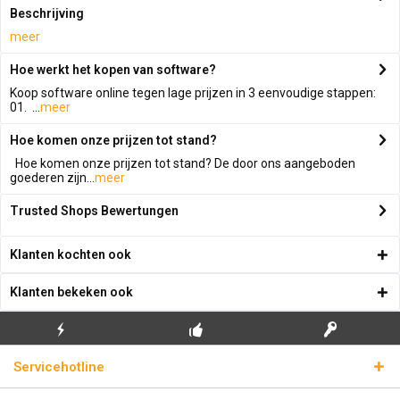
Beschrijving
meer
Hoe werkt het kopen van software?
Koop software online tegen lage prijzen in 3 eenvoudige stappen:
01. ...
meer
Hoe komen onze prijzen tot stand?
Hoe komen onze prijzen tot stand? De door ons aangeboden
goederen zijn...
meer
Trusted Shops Bewertungen
Klanten kochten ook
Klanten bekeken ook
GRATIS EERSTE
ECHTE
BLIKSEMVERZENDING
Servicehotline
INSTALLATIE
LICENTIESLEUTELS