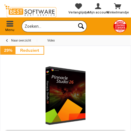
Verlanglijstje
Mijn account
Winkelmandje
Menu
Naar overzicht
Video
29%
Reduziert