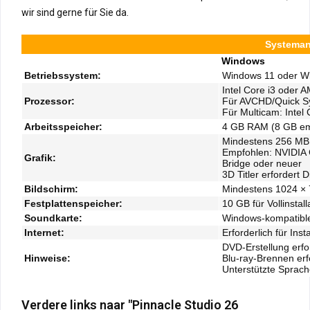
wir sind gerne für Sie da.
Systeman
Windows
Betriebssystem:
Windows 11 oder Wi
Intel Core i3 oder 
Prozessor:
Für AVCHD/Quick Syn
Für Multicam: Intel
Arbeitsspeicher:
4 GB RAM (8 GB emp
Mindestens 256 MB
Empfohlen: NVIDIA 
Grafik:
Bridge oder neuer
3D Titler erfordert D
Bildschirm:
Mindestens 1024 ×
Festplattenspeicher:
10 GB für Vollinstall
Soundkarte:
Windows-kompatibl
Internet:
Erforderlich für Ins
DVD-Erstellung erf
Hinweise:
Blu-ray-Brennen erfo
Unterstützte Sprach
Verdere links naar "Pinnacle Studio 26