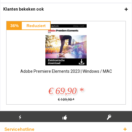
Klanten bekeken ook
36%
Reduziert
Adobe Premiere Elements 2023 | Windows / MAC
€ 69,90 *
€ 109,90 *
GRATIS EERSTE
ECHTE
BLIKSEMVERZENDING
Servicehotline
INSTALLATIE
LICENTIESLEUTELS