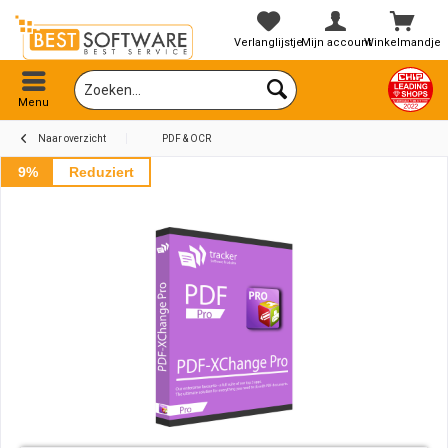
Verlanglijstje
Mijn account
Winkelmandje
Menu
Naar overzicht
PDF & OCR
9%
Reduziert