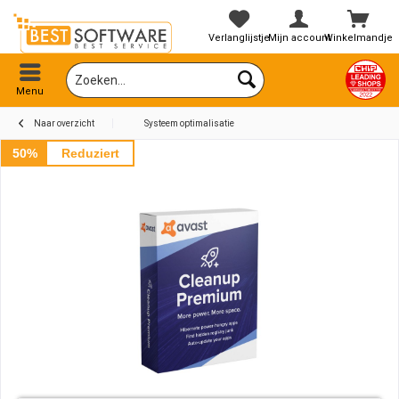
Verlanglijstje
Mijn account
Winkelmandje
Menu
Naar overzicht
Systeem optimalisatie
50%
Reduziert