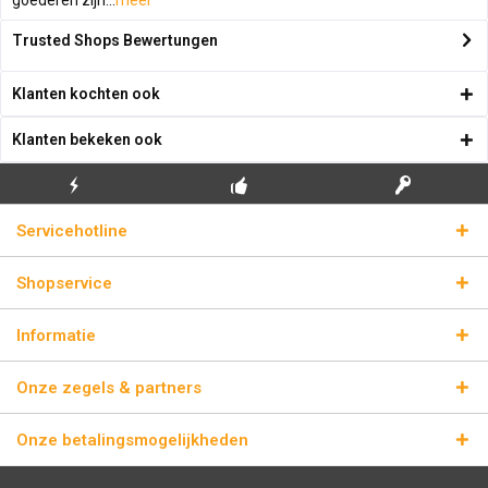
goederen zijn...
meer
Trusted Shops Bewertungen
Klanten kochten ook
Klanten bekeken ook
GRATIS EERSTE
ECHTE
BLIKSEMVERZENDING
Servicehotline
INSTALLATIE
LICENTIESLEUTELS
Shopservice
Informatie
Onze zegels & partners
Onze betalingsmogelijkheden